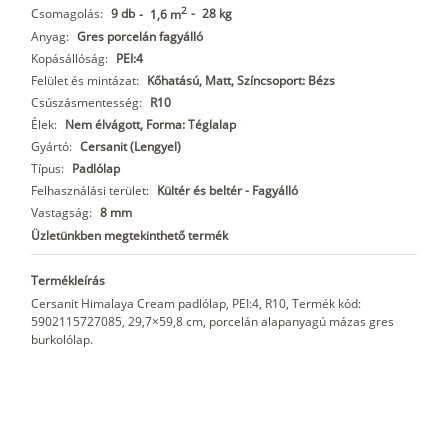
2
Csomagolás:
9 db
-
28 kg
-
1,6 m
Anyag:
Gres porcelán fagyálló
Kopásállóság:
PEI:4
Felület és mintázat:
Kőhatású, Matt, Színcsoport: Bézs
Csúszásmentesség:
R10
Élek:
Nem élvágott, Forma: Téglalap
Gyártó:
Cersanit (Lengyel)
Típus:
Padlólap
Felhasználási terület:
Kültér és beltér - Fagyálló
Vastagság:
8 mm
Üzletünkben megtekinthető termék
Termékleírás
Cersanit Himalaya Cream padlólap, PEI:4, R10, Termék kód:
5902115727085, 29,7×59,8 cm, porcelán alapanyagú mázas gres
burkolólap.