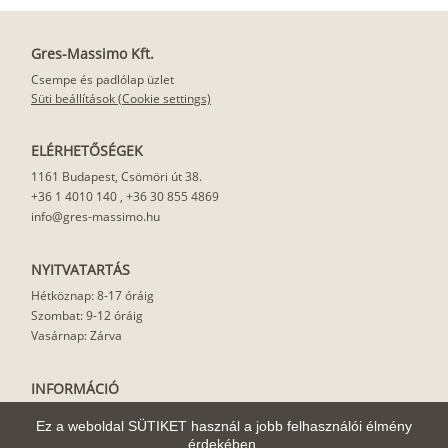
Gres-Massimo Kft.
Csempe és padlólap üzlet
Süti beállítások (Cookie settings)
ELÉRHETŐSÉGEK
1161 Budapest, Csömöri út 38.
+36 1 4010 140
,
+36 30 855 4869
info@gres-massimo.hu
NYITVATARTÁS
Hétköznap: 8-17 óráig
Szombat: 9-12 óráig
Vasárnap: Zárva
INFORMÁCIÓ
Vásárlási feltételek
Ez a weboldal SÜTIKET használ a jobb felhasználói élmény
Felhasználási javaslat
érdekében.