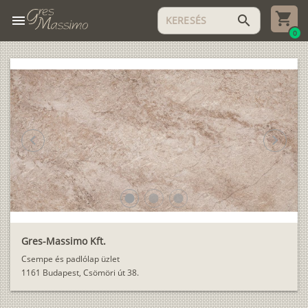
menu
search
0
chevron_left
chevron_right
lens
lens
lens
Gres-Massimo Kft.
Csempe és padlólap üzlet
1161 Budapest, Csömöri út 38.