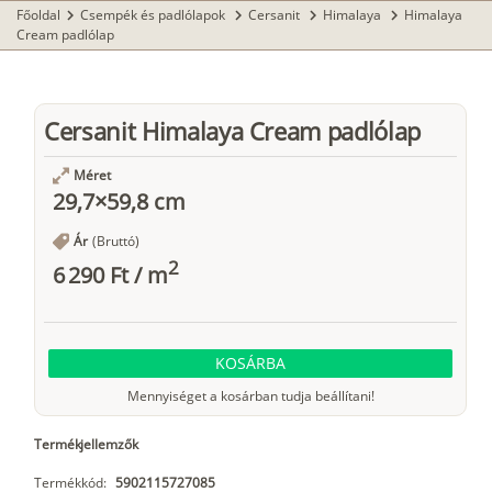
Főoldal
Csempék és padlólapok
Cersanit
Himalaya
Himalaya
chevron_right
chevron_right
chevron_right
chevron_right
Cream padlólap
Cersanit Himalaya Cream padlólap
Méret
29,7×59,8 cm
Ár
(Bruttó)
2
6 290 Ft
/
m
KOSÁRBA
Mennyiséget a kosárban tudja beállítani!
Termékjellemzők
Termékkód:
5902115727085