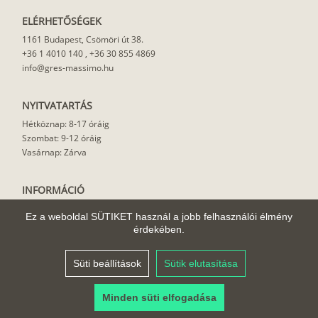
ELÉRHETŐSÉGEK
1161 Budapest, Csömöri út 38.
+36 1 4010 140
,
+36 30 855 4869
info@gres-massimo.hu
NYITVATARTÁS
Hétköznap: 8-17 óráig
Szombat: 9-12 óráig
Vasárnap: Zárva
INFORMÁCIÓ
Vásárlási feltételek
Ez a weboldal SÜTIKET használ a jobb felhasználói élmény
Felhasználási javaslat
érdekében.
Házhoz szállítás
Rólunk
Süti beállítások
Sütik elutasítása
Cikkek
Minden süti elfogadása