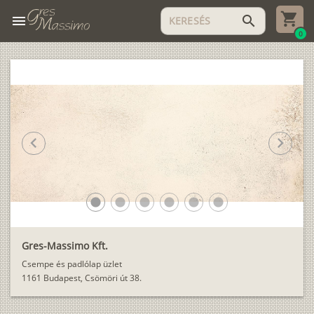
menu
search
0
chevron_left
chevron_right
lens
lens
lens
lens
lens
lens
Gres-Massimo Kft.
Csempe és padlólap üzlet
1161 Budapest, Csömöri út 38.