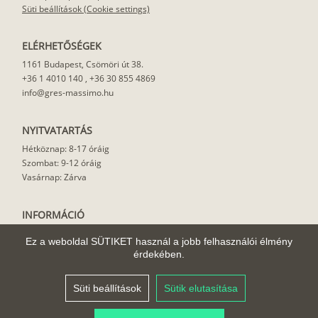
Süti beállítások (Cookie settings)
ELÉRHETŐSÉGEK
1161 Budapest, Csömöri út 38.
+36 1 4010 140
,
+36 30 855 4869
info@gres-massimo.hu
NYITVATARTÁS
Hétköznap: 8-17 óráig
Szombat: 9-12 óráig
Vasárnap: Zárva
INFORMÁCIÓ
Vásárlási feltételek
Ez a weboldal SÜTIKET használ a jobb felhasználói élmény
Felhasználási javaslat
érdekében.
Házhoz szállítás
Rólunk
Süti beállítások
Sütik elutasítása
Cikkek