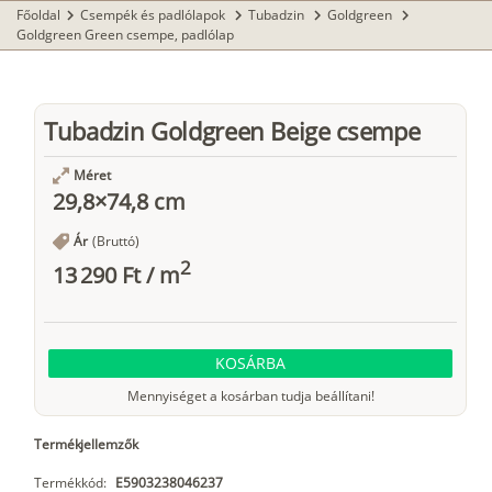
Főoldal
Csempék és padlólapok
Tubadzin
Goldgreen
chevron_right
chevron_right
chevron_right
chevron_right
Goldgreen Green csempe, padlólap
Tubadzin Goldgreen Beige csempe
Méret
29,8×74,8 cm
Ár
(Bruttó)
2
13 290 Ft
/
m
KOSÁRBA
Mennyiséget a kosárban tudja beállítani!
Termékjellemzők
Termékkód:
E5903238046237