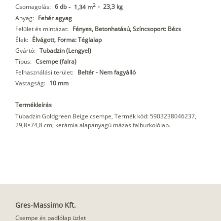
2
Csomagolás:
6 db
-
23,3 kg
-
1,34 m
Anyag:
Fehér agyag
Felület és mintázat:
Fényes, Betonhatású, Színcsoport: Bézs
Élek:
Élvágott, Forma: Téglalap
Gyártó:
Tubadzin (Lengyel)
Típus:
Csempe (falra)
Felhasználási terület:
Beltér - Nem fagyálló
Vastagság:
10 mm
Termékleírás
Tubadzin Goldgreen Beige csempe, Termék kód: 5903238046237,
29,8×74,8 cm, kerámia alapanyagú mázas falburkolólap.
Gres-Massimo Kft.
Csempe és padlólap üzlet