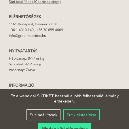
Süti beállítások (Cookie settings)
ELÉRHETŐSÉGEK
1161 Budapest, Csömöri út 38.
+36 1 4010 140
,
+36 30 855 4869
info@gres-massimo.hu
NYITVATARTÁS
Hétköznap: 8-17 óráig
Szombat: 9-12 óráig
Vasárnap: Zárva
INFORMÁCIÓ
Vásárlási feltételek
Ez a weboldal SÜTIKET használ a jobb felhasználói élmény
Felhasználási javaslat
érdekében.
Házhoz szállítás
Rólunk
Süti beállítások
Sütik elutasítása
Cikkek
Minden süti elfogadása