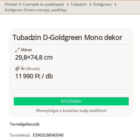
Főoldal
Csempék és padlólapok
Tubadzin
Goldgreen
chevron_right
chevron_right
chevron_right
chevron_right
Goldgreen Green csempe, padlólap
Tubadzin D-Goldgreen Mono dekor
Méret
29,8×74,8 cm
Ár
(Bruttó)
11 990 Ft
/
db
KOSÁRBA
Mennyiséget a kosárban tudja beállítani!
Termékjellemzők
Termékkód:
E5903238043540