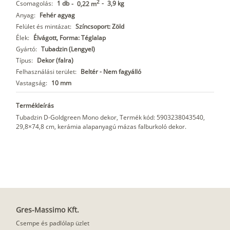
2
Csomagolás:
1 db
-
3,9 kg
-
0,22 m
Anyag:
Fehér agyag
Felület és mintázat:
Színcsoport: Zöld
Élek:
Élvágott, Forma: Téglalap
Gyártó:
Tubadzin (Lengyel)
Típus:
Dekor (falra)
Felhasználási terület:
Beltér - Nem fagyálló
Vastagság:
10 mm
Termékleírás
Tubadzin D-Goldgreen Mono dekor, Termék kód: 5903238043540,
29,8×74,8 cm, kerámia alapanyagú mázas falburkoló dekor.
Gres-Massimo Kft.
Csempe és padlólap üzlet