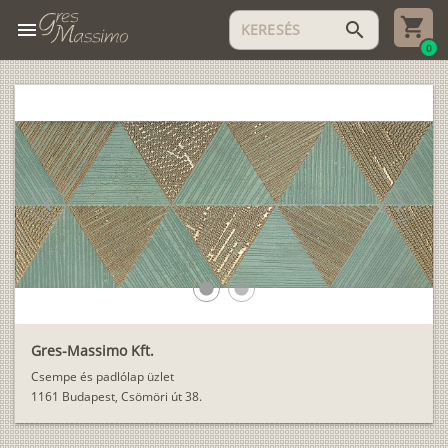
menu
search
0
chevron_left
chevron_right
lens
lens
Gres-Massimo Kft.
Csempe és padlólap üzlet
1161 Budapest, Csömöri út 38.