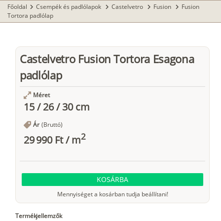
Főoldal
Csempék és padlólapok
Castelvetro
Fusion
Fusion
chevron_right
chevron_right
chevron_right
chevron_right
Tortora padlólap
Castelvetro Fusion Tortora Esagona
padlólap
Méret
15 / 26 / 30 cm
Ár
(Bruttó)
2
29 990 Ft
/
m
KOSÁRBA
Mennyiséget a kosárban tudja beállítani!
Termékjellemzők