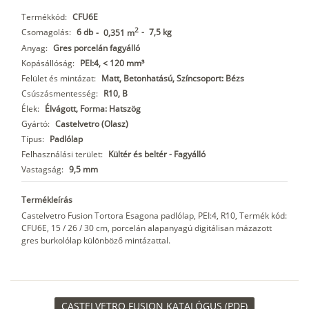
Termékkód:
CFU6E
2
Csomagolás:
6 db
-
7,5 kg
-
0,351 m
Anyag:
Gres porcelán fagyálló
Kopásállóság:
PEI:4, < 120 mm³
Felület és mintázat:
Matt, Betonhatású, Színcsoport: Bézs
Csúszásmentesség:
R10, B
Élek:
Élvágott, Forma: Hatszög
Gyártó:
Castelvetro (Olasz)
Típus:
Padlólap
Felhasználási terület:
Kültér és beltér - Fagyálló
Vastagság:
9,5 mm
Termékleírás
Castelvetro Fusion Tortora Esagona padlólap, PEI:4, R10, Termék kód:
CFU6E, 15 / 26 / 30 cm, porcelán alapanyagú digitálisan mázazott
gres burkolólap különböző mintázattal.
CASTELVETRO FUSION KATALÓGUS (PDF)