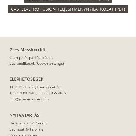
CASTELVETRO FUSION TELJESÍTMÉNYNYILATKOZAT (PDF)
Gres-Massimo Kft.
Csempe és padlólap üzlet
Süti beállítások (Cookie settings)
ELÉRHETŐSÉGEK
1161 Budapest, Csömöri út 38.
+36 1 4010 140
,
+36 30 855 4869
info@gres-massimo.hu
NYITVATARTÁS
Hétköznap: 8-17 óráig
Szombat: 9-12 óráig
Vasárnap: Zárva