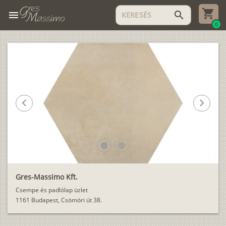
menu
search
0
chevron_left
chevron_right
lens
lens
Gres-Massimo Kft.
Csempe és padlólap üzlet
1161 Budapest, Csömöri út 38.