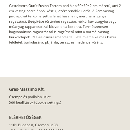
Castelvetro Outfit Fusion Tortora padlólap 60×60×2 cm méretű, ami 2
cm vastag porcelánból készül, ezért rendkívül erős. A 2cm vastag
járólapokat térkő helyett is lehet használni, mert nem igényel
ragasztást. Beépítése történhet ragasztás nélkül kavicságyba vagy
műanyag tappancsokkal közvetlen a betonra. Természetesen
hagyományos ragasztással is rögzíthető mint a normál vastag
burkolólapok. R11-es csúszásmentes felülete miatt alkalmas kültéri
felületek burkolására, pl: járda, terasz és medence köré is.
Gres-Massimo Kft.
Csempe és padlólap üzlet
Süti beállítások (Cookie settings)
ELÉRHETŐSÉGEK
1161 Budapest, Csömöri út 38.