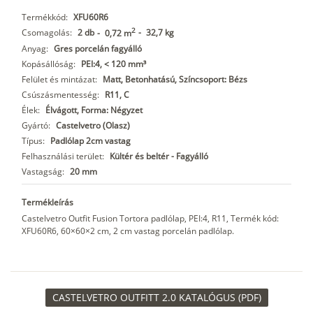
Termékkód:
XFU60R6
2
Csomagolás:
2 db
-
32,7 kg
-
0,72 m
Anyag:
Gres porcelán fagyálló
Kopásállóság:
PEI:4, < 120 mm³
Felület és mintázat:
Matt, Betonhatású, Színcsoport: Bézs
Csúszásmentesség:
R11, C
Élek:
Élvágott, Forma: Négyzet
Gyártó:
Castelvetro (Olasz)
Típus:
Padlólap 2cm vastag
Felhasználási terület:
Kültér és beltér - Fagyálló
Vastagság:
20 mm
Termékleírás
Castelvetro Outfit Fusion Tortora padlólap, PEI:4, R11, Termék kód:
XFU60R6, 60×60×2 cm, 2 cm vastag porcelán padlólap.
CASTELVETRO OUTFITT 2.0 KATALÓGUS (PDF)