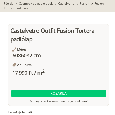
Főoldal
Csempék és padlólapok
Castelvetro
Fusion
Fusion
chevron_right
chevron_right
chevron_right
chevron_right
Tortora padlólap
Castelvetro Outfit Fusion Tortora
padlólap
Méret
60×60×2 cm
Ár
(Bruttó)
2
17 990 Ft
/
m
KOSÁRBA
Mennyiséget a kosárban tudja beállítani!
Termékjellemzők