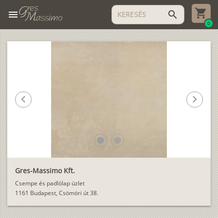
menu
search
0
chevron_left
chevron_right
lens
lens
Gres-Massimo Kft.
Csempe és padlólap üzlet
1161 Budapest, Csömöri út 38.