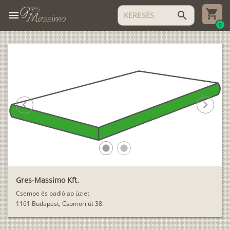
menu
search
0
chevron_left
chevron_right
lens
lens
Gres-Massimo Kft.
Csempe és padlólap üzlet
1161 Budapest, Csömöri út 38.