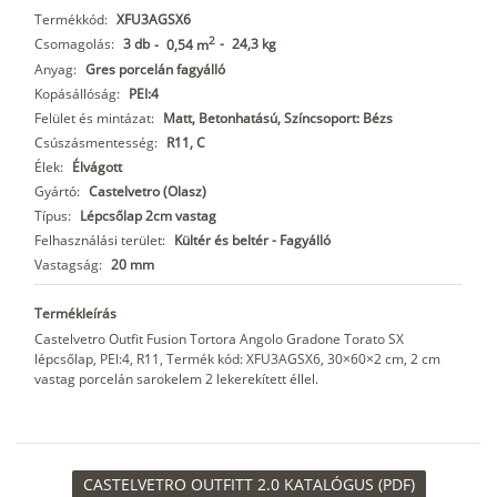
Termékkód:
XFU3AGSX6
2
Csomagolás:
3 db
-
24,3 kg
-
0,54 m
Anyag:
Gres porcelán fagyálló
Kopásállóság:
PEI:4
Felület és mintázat:
Matt, Betonhatású, Színcsoport: Bézs
Csúszásmentesség:
R11, C
Élek:
Élvágott
Gyártó:
Castelvetro (Olasz)
Típus:
Lépcsőlap 2cm vastag
Felhasználási terület:
Kültér és beltér - Fagyálló
Vastagság:
20 mm
Termékleírás
Castelvetro Outfit Fusion Tortora Angolo Gradone Torato SX
lépcsőlap, PEI:4, R11, Termék kód: XFU3AGSX6, 30×60×2 cm, 2 cm
vastag porcelán sarokelem 2 lekerekített éllel.
CASTELVETRO OUTFITT 2.0 KATALÓGUS (PDF)