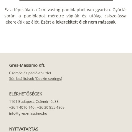
Ez a lépcsőlap a 2cm vastag padlólapból van gyártva. Gyártás
során a padlólapot méretre vágják és utólag csiszolással
lekerekítik az élét.
Ezért a lekerekített élek nem mázasak.
Gres-Massimo Kft.
Csempe és padlólap üzlet
Süti beállítások (Cookie settings)
ELÉRHETŐSÉGEK
1161 Budapest, Csömöri út 38.
+36 1 4010 140
,
+36 30 855 4869
info@gres-massimo.hu
NYITVATARTÁS