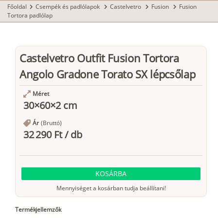
Főoldal
Csempék és padlólapok
Castelvetro
Fusion
Fusion
chevron_right
chevron_right
chevron_right
chevron_right
Tortora padlólap
Castelvetro Outfit Fusion Tortora
Angolo Gradone Torato SX lépcsőlap
Méret
30×60×2 cm
Ár
(Bruttó)
32 290 Ft
/
db
KOSÁRBA
Mennyiséget a kosárban tudja beállítani!
Termékjellemzők