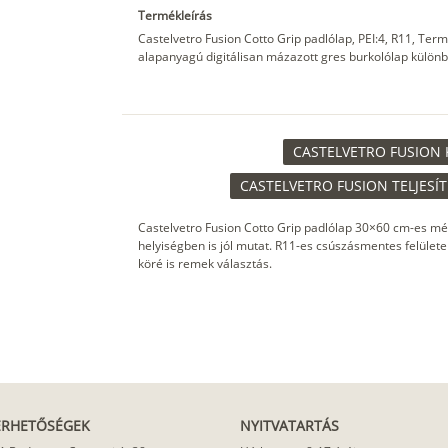
Termékleírás
Castelvetro Fusion Cotto Grip padlólap, PEI:4, R11, Te
alapanyagú digitálisan mázazott gres burkolólap különb
CASTELVETRO FUSION 
CASTELVETRO FUSION TELJESÍ
Castelvetro Fusion Cotto Grip padlólap 30×60 cm-es mé
helyiségben is jól mutat. R11-es csúszásmentes felülete
köré is remek választás.
ÉRHETŐSÉGEK
NYITVATARTÁS