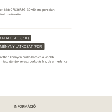
rmék kód: CFU36R8G, 30×60 cm, porcelán
öző mintázattal.
KATALÓGUS (PDF)
TMÉNYNYILATKOZAT (PDF)
retben könnyen burkolható és a kisebb
 miatt ajánljuk terasz burkolására, de a medence
INFORMÁCIÓ