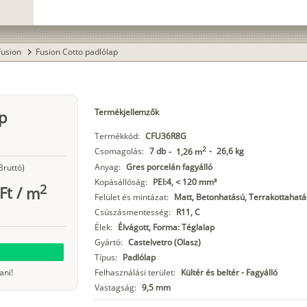
Fusion
Fusion Cotto padlólap
chevron_right
Termékjellemzők
p
Termékkód:
CFU36R8G
2
Csomagolás:
7 db
-
26,6 kg
-
1,26 m
Anyag:
Gres porcelán fagyálló
Bruttó)
Kopásállóság:
PEI:4, < 120 mm³
2
Ft
/
m
Felület és mintázat:
Matt, Betonhatású, Terrakottahatás
Csúszásmentesség:
R11, C
Élek:
Élvágott, Forma: Téglalap
Gyártó:
Castelvetro (Olasz)
Típus:
Padlólap
ani!
Felhasználási terület:
Kültér és beltér - Fagyálló
Vastagság:
9,5 mm