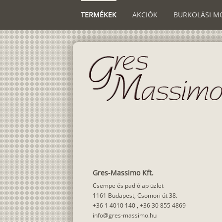
TERMÉKEK
AKCIÓK
BURKOLÁSI M
Gres-Massimo Kft.
Csempe és padlólap üzlet
1161 Budapest, Csömöri út 38.
+36 1 4010 140
,
+36 30 855 4869
info@gres-massimo.hu