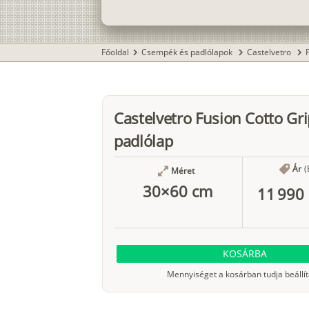
Főoldal
Csempék és padlólapok
Castelvetro
chevron_right
chevron_right
chevron_right
Castelvetro Fusion Cotto Gri
padlólap
Ár
(
Méret
30×60 cm
11 990 
KOSÁRBA
Mennyiséget a kosárban tudja beállít