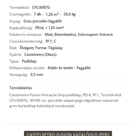
Termékkód:
CFU36R7G
2
Csomagolás:
7 db
-
26,6 kg
-
1,26 m
Anyag:
Gres porcelán fagyálló
Kopásállóság:
PEI:4, < 120 mm³
Felület és mintázat:
Matt, Betonhatású, Színcsoport: Antracit
Csúszásmentesség:
R11, C
Élek:
Élvágott, Forma: Téglalap
Gyártó:
Castelvetro (Olasz)
Típus:
Padlólap
Felhasználási terület:
Kültér és beltér - Fagyálló
Vastagság:
9,5 mm
Termékleírás
Castelvetro Fusion Antracite Grip padlólap, PEI:4, R11, Termék kód:
CFU36R7G, 30×60 cm, porcelán alapanyagú digitálisan mázazott
gres burkolólap különböző mintázattal.
CASTELVETRO FUSION KATALÓGUS (PDF)