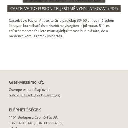
CASTELVETRO FUSION TELJESÍTMÉNYNYILATKOZAT (PDF)
Castelvetro Fusion Antracite Grip padlólap 30×60 cm-es méretben
könnyen burkolható és a kisebb helyiségben is jól mutat. R11-es
csúszásmentes felülete miatt ajánljuk terasz burkolására, de a
medence köré is remek választás.
Gres-Massimo Kft.
Csempe és padlólap üzlet
Süti beállítások (Cookie settings)
ELÉRHETŐSÉGEK
1161 Budapest, Csömöri út 38.
+36 1 4010 140
,
+36 30 855 4869