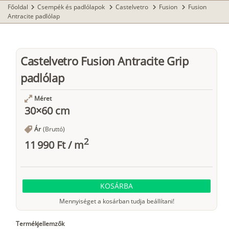
Főoldal
Csempék és padlólapok
Castelvetro
Fusion
Fusion
chevron_right
chevron_right
chevron_right
chevron_right
Antracite padlólap
Castelvetro Fusion Antracite Grip
padlólap
Méret
30×60 cm
Ár
(Bruttó)
2
11 990 Ft
/
m
KOSÁRBA
Mennyiséget a kosárban tudja beállítani!
Termékjellemzők