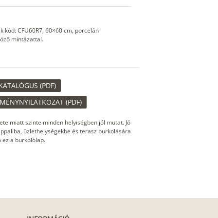
mék kód: CFU60R7, 60×60 cm, porcelán
öző mintázattal.
KATALÓGUS (PDF)
TMÉNYNYILATKOZAT (PDF)
te miatt szinte minden helyiségben jól mutat. Jó
ppaliba, üzlethelységekbe és terasz burkolására
ó ez a burkolólap.