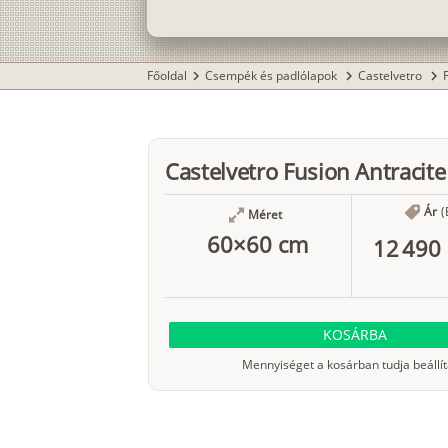
Főoldal
Csempék és padlólapok
Castelvetro
chevron_right
chevron_right
chevron_right
Castelvetro Fusion Antracite
Ár
(
Méret
60×60 cm
12 490 
KOSÁRBA
Mennyiséget a kosárban tudja beállít