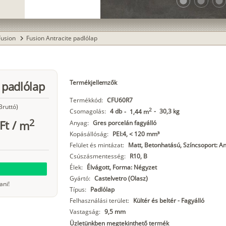
lens
lens
lens
Fusion
Fusion Antracite padlólap
chevron_right
Termékjellemzők
 padlólap
Termékkód:
CFU60R7
Bruttó)
2
Csomagolás:
4 db
-
30,3 kg
-
1,44 m
2
Ft
/
m
Anyag:
Gres porcelán fagyálló
Kopásállóság:
PEI:4, < 120 mm³
Felület és mintázat:
Matt, Betonhatású, Színcsoport: An
Csúszásmentesség:
R10, B
Élek:
Élvágott, Forma: Négyzet
Gyártó:
Castelvetro (Olasz)
ani!
Típus:
Padlólap
Felhasználási terület:
Kültér és beltér - Fagyálló
Vastagság:
9,5 mm
Üzletünkben megtekinthető termék