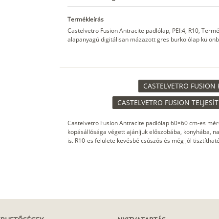
Termékleírás
Castelvetro Fusion Antracite padlólap, PEI:4, R10, Ter
alapanyagú digitálisan mázazott gres burkolólap különb
CASTELVETRO FUSION 
CASTELVETRO FUSION TELJESÍ
Castelvetro Fusion Antracite padlólap 60×60 cm-es mére
kopásállósága végett ajánljuk előszobába, konyhába, na
is. R10-es felülete kevésbé csúszós és még jól tisztíthat