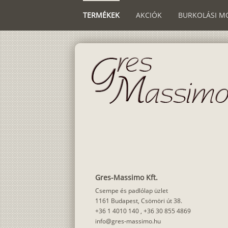
TERMÉKEK
AKCIÓK
BURKOLÁSI M
Gres-Massimo Kft.
Csempe és padlólap üzlet
1161 Budapest, Csömöri út 38.
+36 1 4010 140
,
+36 30 855 4869
info@gres-massimo.hu