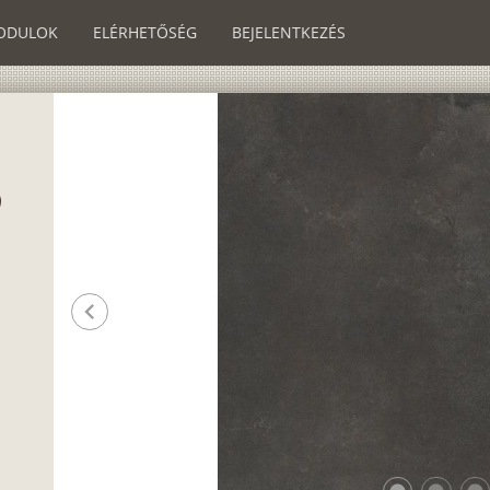
ODULOK
ELÉRHETŐSÉG
BEJELENTKEZÉS
chevron_left