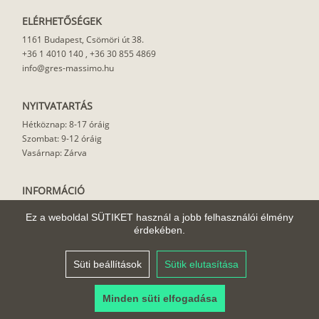
ELÉRHETŐSÉGEK
1161 Budapest, Csömöri út 38.
+36 1 4010 140
,
+36 30 855 4869
info@gres-massimo.hu
NYITVATARTÁS
Hétköznap: 8-17 óráig
Szombat: 9-12 óráig
Vasárnap: Zárva
INFORMÁCIÓ
Vásárlási feltételek
Ez a weboldal SÜTIKET használ a jobb felhasználói élmény
Felhasználási javaslat
érdekében.
Házhoz szállítás
Rólunk
Süti beállítások
Sütik elutasítása
Cikkek
Minden süti elfogadása