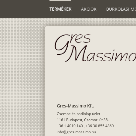
TERMÉKEK
AKCIÓK
BURKOLÁSI M
Gres-Massimo Kft.
Csempe és padlólap üzlet
1161 Budapest, Csömöri út 38.
+36 1 4010 140
,
+36 30 855 4869
info@gres-massimo.hu