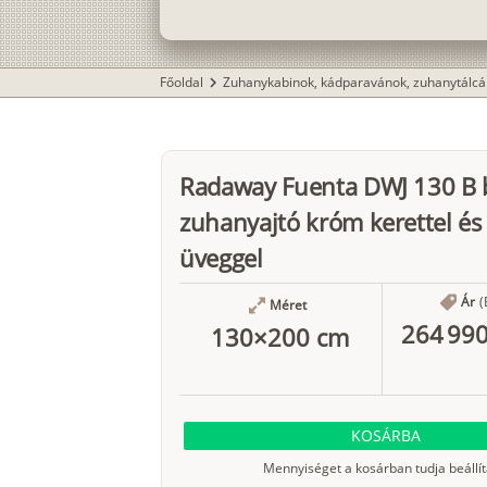
Főoldal
Zuhanykabinok, kádparavánok, zuhanytálcá
chevron_right
Radaway Fuenta DWJ 130 B 
zuhanyajtó króm kerettel és 
üveggel
Ár
(
Méret
264 990
130×200 cm
KOSÁRBA
Mennyiséget a kosárban tudja beállít