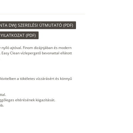
NTA DWJ SZERELÉSI ÚTMUTATÓ (PDF)
YILATKOZAT (PDF)
y nyíló ajtóval. Finom dizájnjában és modern
 Easy Clean vízlepergető bevonattal ellátott
.
kivitelben a tökéletes vízzárásért és könnyű
tal.
üggőleges eltérésének kiigazítását.
öb.