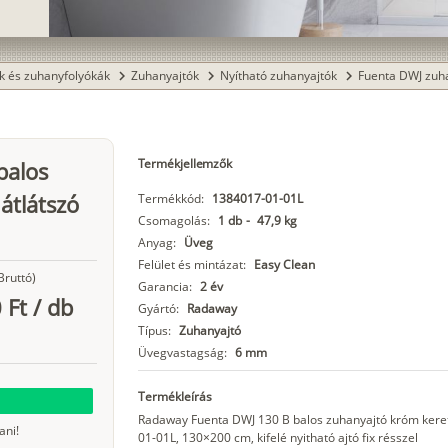
k és zuhanyfolyókák
Zuhanyajtók
Nyítható zuhanyajtók
Fuenta DWJ zuh
chevron_right
chevron_right
chevron_right
Termékjellemzők
balos
átlátszó
Termékkód:
1384017-01-01L
Csomagolás:
1 db
-
47,9 kg
Anyag:
Üveg
Felület és mintázat:
Easy Clean
Bruttó)
Garancia:
2 év
 Ft
/
db
Gyártó:
Radaway
Típus:
Zuhanyajtó
Üvegvastagság:
6 mm
Termékleírás
Radaway Fuenta DWJ 130 B balos zuhanyajtó króm kerett
ani!
01-01L, 130×200 cm, kifelé nyitható ajtó fix résszel