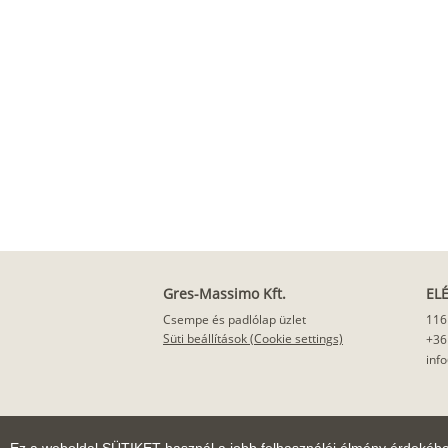
Gres-Massimo Kft.
EL
Csempe és padlólap üzlet
116
Süti beállítások (Cookie settings)
+36
inf
Ez a weboldal SÜTIKET használ a jobb felhasználói élmény érdekéb