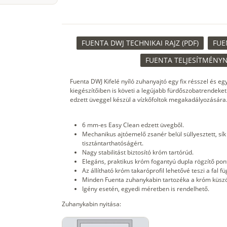
FUENTA DWJ TECHNIKAI RAJZ (PDF)
FUE
FUENTA TELJESÍTMÉNYN
Fuenta DWJ Kifelé nyíló zuhanyajtó egy fix résszel és eg
kiegészítőiben is követi a legújabb fürdőszobatrendeket.
edzett üveggel készül a vízkőfoltok megakadályozására
6 mm-es Easy Clean edzett üvegből.
Mechanikus ajtóemelő zsanér belül süllyesztett, sík 
tisztántarthatóságért.
Nagy stabilitást biztosító króm tartórúd.
Elegáns, praktikus króm fogantyú dupla rögzítő pont
Az állítható króm takaróprofil lehetővé teszi a fal f
Minden Fuenta zuhanykabin tartozéka a króm küsz
Igény esetén, egyedi méretben is rendelhető.
Zuhanykabin nyitása: