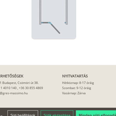
ÉRHETŐSÉGEK
NYITVATARTÁS
1 Budapest, Csömöri út 38.
Hétköznap: 8-17 óráig
 1 4010 140
,
+36 30 855 4869
Szombat: 9-12 óráig
o@gres-massimo.hu
Vasárnap: Zárva
Süti beállítások
Sütik elutasítása
Minden süti elfogad
en.