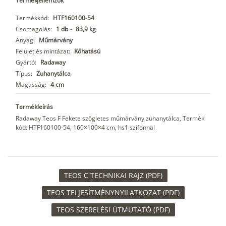
Termékjellemzők
Termékkód:
HTF160100-54
Csomagolás:
1 db
-
83,9 kg
Anyag:
Műmárvány
Felület és mintázat:
Kőhatású
Gyártó:
Radaway
Típus:
Zuhanytálca
Magasság:
4 cm
Termékleírás
Radaway Teos F Fekete szögletes műmárvány zuhanytálca, Termék
kód: HTF160100-54, 160×100×4 cm, hs1 szifonnal
TEOS C TECHNIKAI RAJZ (PDF)
TEOS TELJESÍTMÉNYNYILATKOZAT (PDF)
TEOS SZERELÉSI ÚTMUTATÓ (PDF)