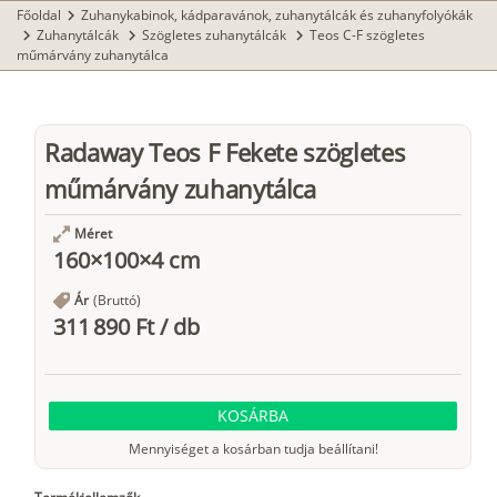
Főoldal
Zuhanykabinok, kádparavánok, zuhanytálcák és zuhanyfolyókák
chevron_right
Zuhanytálcák
Szögletes zuhanytálcák
Teos C-F szögletes
chevron_right
chevron_right
chevron_right
műmárvány zuhanytálca
Radaway Teos F Fekete szögletes
műmárvány zuhanytálca
Méret
160×100×4 cm
Ár
(Bruttó)
311 890 Ft
/
db
KOSÁRBA
Mennyiséget a kosárban tudja beállítani!