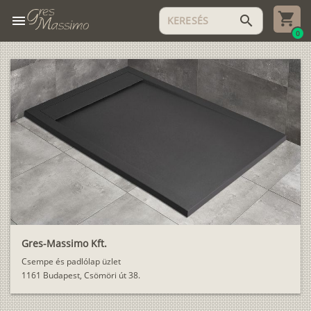
menu
search
0
Gres-Massimo Kft.
Csempe és padlólap üzlet
1161 Budapest, Csömöri út 38.