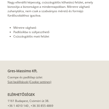
Nagy ellenálló képesség, csúszásgátlós kőhatású felület, amely
biztosítja a biztonságot a mindennapokban. Méretre vágható
zuhanytálca, nem csak a szabványos méretű és formájú
fürdőszobákhoz igazítva.
Méretre vágható
Padlósíkba is süllyeszthető
Csúszásgátlós matt felület
Gres-Massimo Kft.
Csempe és padlólap üzlet
Süti beállítások (Cookie settings)
ELÉRHETŐSÉGEK
1161 Budapest, Csömöri út 38.
+36 1 4010 140
,
+36 30 855 4869