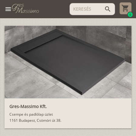
menu
search
0
Gres-Massimo Kft.
Csempe és padlólap üzlet
1161 Budapest, Csömöri út 38.