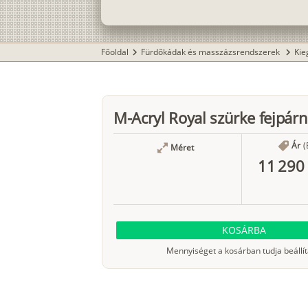
Főoldal
Fürdőkádak és masszázsrendszerek
Kie
chevron_right
chevron_right
M-Acryl Royal szürke fejpár
Ár
(
Méret
11 290 
KOSÁRBA
Mennyiséget a kosárban tudja beállít