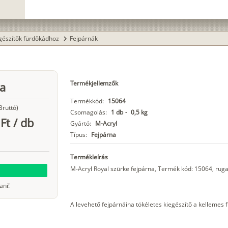
gészítők fürdőkádhoz
Fejpárnák
chevron_right
Termékjellemzők
na
Termékkód:
15064
Bruttó)
Csomagolás:
1 db
-
0,5 kg
Ft
/
db
Gyártó:
M-Acryl
Típus:
Fejpárna
Termékleírás
M-Acryl Royal szürke fejpárna, Termék kód: 15064, ruga
ani!
A levehető fejpárnáina tökéletes kiegészítő a kellemes 