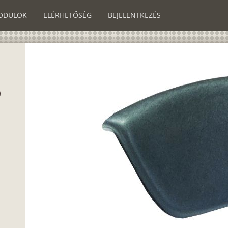
ODULOK
ELÉRHETŐSÉG
BEJELENTKEZÉS