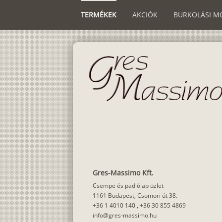
TERMÉKEK
AKCIÓK
BURKOLÁSI M
Gres-Massimo Kft.
Csempe és padlólap üzlet
1161 Budapest, Csömöri út 38.
+36 1 4010 140
,
+36 30 855 4869
info@gres-massimo.hu