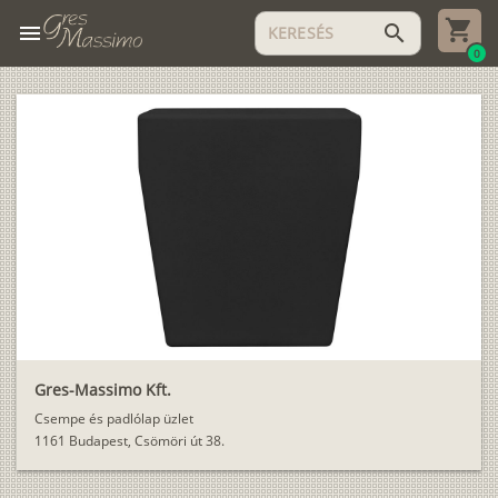
menu
search
0
Gres-Massimo Kft.
Csempe és padlólap üzlet
1161 Budapest, Csömöri út 38.