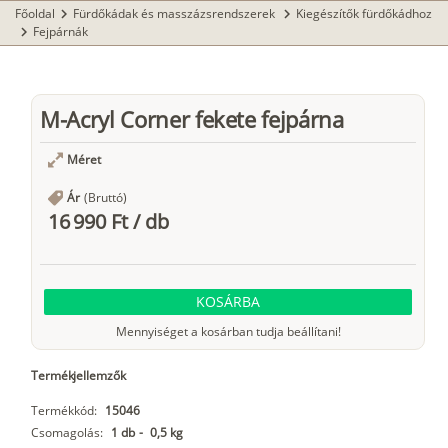
Főoldal
Fürdőkádak és masszázsrendszerek
Kiegészítők fürdőkádhoz
chevron_right
chevron_right
Fejpárnák
chevron_right
M-Acryl Corner fekete fejpárna
Méret
Ár
(Bruttó)
16 990 Ft
/
db
KOSÁRBA
Mennyiséget a kosárban tudja beállítani!
Termékjellemzők
Termékkód:
15046
Csomagolás:
1 db
-
0,5 kg