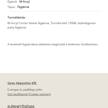
Gyártó:
M-Acryl
Típus:
Fejpárna
Termékleírás
M-Acryl Corner fekete fejpárna, Termék kód: 15046, különlegesen
puha fejpárna
A levehető fejpárnáina tökéletes kiegészítő a kellemes fürdőzéshez.
Gres-Massimo Kft.
Csempe és padlólap üzlet
Süti beállítások (Cookie settings)
ELÉRHETŐSÉGEK