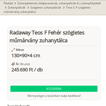
Főoldal
Zuhanykabinok, kádparavánok, zuhanytálcák és zuhanyfolyókák
chevron_right
Zuhanytálcák
Szögletes zuhanytálcák
Teos C-F szögletes
chevron_right
chevron_right
chevron_right
műmárvány zuhanytálca
Radaway Teos F Fehér szögletes
műmárvány zuhanytálca
Méret
130×90×4 cm
Ár
(Bruttó)
245 690 Ft
/
db
KOSÁRBA
Mennyiséget a kosárban tudja beállítani!