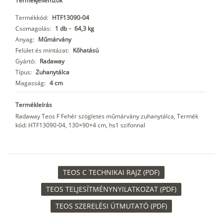
Termékjellemzők
Termékkód:
HTF13090-04
Csomagolás:
1 db
-
64,3 kg
Anyag:
Műmárvány
Felület és mintázat:
Kőhatású
Gyártó:
Radaway
Típus:
Zuhanytálca
Magasság:
4 cm
Termékleírás
Radaway Teos F Fehér szögletes műmárvány zuhanytálca, Termék
kód: HTF13090-04, 130×90×4 cm, hs1 szifonnal
TEOS C TECHNIKAI RAJZ (PDF)
TEOS TELJESÍTMÉNYNYILATKOZAT (PDF)
TEOS SZERELÉSI ÚTMUTATÓ (PDF)