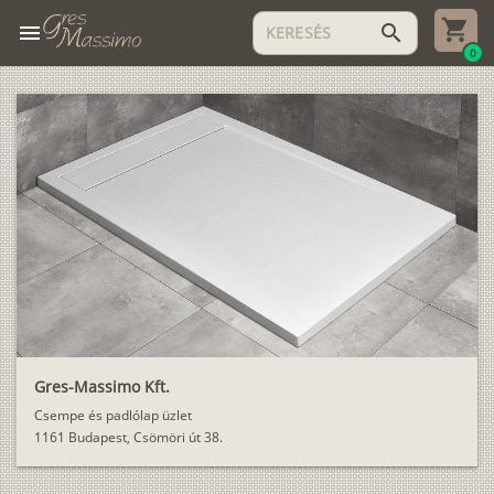
menu
search
0
Gres-Massimo Kft.
Csempe és padlólap üzlet
1161 Budapest, Csömöri út 38.