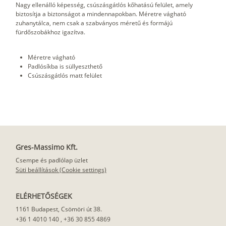
Nagy ellenálló képesség, csúszásgátlós kőhatású felület, amely
biztosítja a biztonságot a mindennapokban. Méretre vágható
zuhanytálca, nem csak a szabványos méretű és formájú
fürdőszobákhoz igazítva.
Méretre vágható
Padlósíkba is süllyeszthető
Csúszásgátlós matt felület
Gres-Massimo Kft.
Csempe és padlólap üzlet
Süti beállítások (Cookie settings)
ELÉRHETŐSÉGEK
1161 Budapest, Csömöri út 38.
+36 1 4010 140
,
+36 30 855 4869