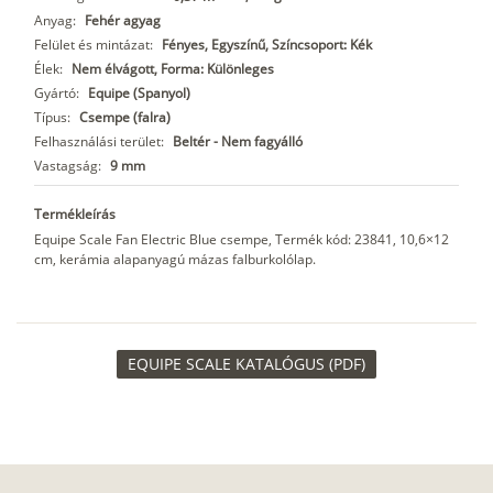
Anyag:
Fehér agyag
Felület és mintázat:
Fényes, Egyszínű, Színcsoport: Kék
Élek:
Nem élvágott, Forma: Különleges
Gyártó:
Equipe (Spanyol)
Típus:
Csempe (falra)
Felhasználási terület:
Beltér - Nem fagyálló
Vastagság:
9 mm
Termékleírás
Equipe Scale Fan Electric Blue csempe, Termék kód: 23841, 10,6×12
cm, kerámia alapanyagú mázas falburkolólap.
EQUIPE SCALE KATALÓGUS (PDF)