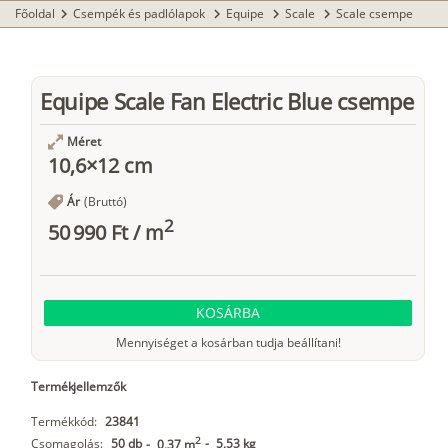
Főoldal
Csempék és padlólapok
Equipe
Scale
Scale csempe
chevron_right
chevron_right
chevron_right
chevron_right
Equipe Scale Fan Electric Blue csempe
Méret
10,6×12 cm
Ár
(Bruttó)
2
50 990 Ft
/
m
KOSÁRBA
Mennyiséget a kosárban tudja beállítani!
Termékjellemzők
Termékkód:
23841
2
Csomagolás:
50 db
-
5,53 kg
-
0,37 m