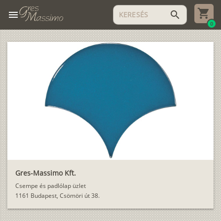
menu
search
0
Gres-Massimo Kft.
Csempe és padlólap üzlet
1161 Budapest, Csömöri út 38.