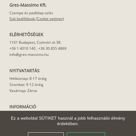
Gres-Massimo Kft.
Csempe és padlólap üzlet
Süti beállítások (Cookie settings)
ELÉRHETŐSÉGEK
1161 Budapest, Csömöri út 38.
+36 1 4010 140
,
+36 30 855 4869
info@gres-massimo.hu
NYITVATARTÁS
Hétköznap: 8-17 óráig
Szombat: 9-12 óráig
Vasárnap: Zárva
INFORMÁCIÓ
Vásárlási feltételek
Ez a weboldal SÜTIKET használ a jobb felhasználói élmény
Felhasználási javaslat
érdekében.
Házhoz szállítás
Rólunk