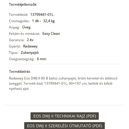
Termékjellemzők
Termékkód:
13799441-01L
Csomagolás:
1 db
-
32,4 kg
Anyag:
Üveg
Felület és mintázat:
Easy Clean
Garancia:
2 év
Gyártó:
Radaway
Típus:
Zuhanyajtó
Üvegvastagság:
6 mm
Termékleírás
Radaway Eos DWJ II 90 B balos zuhanyajtó, króm kerettel és átlátszó
üveggel, Termék kód: 13799441-01L, 90×197 cm, befelé és kifelé
nyitható ajtó
EOS DWJ II TECHNIKAI RAJZ (PDF)
EOS DWJ II SZERELÉSI ÚTMUTATÓ (PDF)