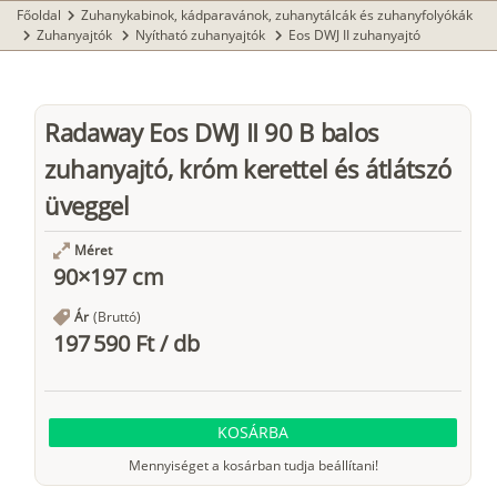
Főoldal
Zuhanykabinok, kádparavánok, zuhanytálcák és zuhanyfolyókák
chevron_right
Zuhanyajtók
Nyítható zuhanyajtók
Eos DWJ II zuhanyajtó
chevron_right
chevron_right
chevron_right
Radaway Eos DWJ II 90 B balos
zuhanyajtó, króm kerettel és átlátszó
üveggel
Méret
90×197 cm
Ár
(Bruttó)
197 590 Ft
/
db
KOSÁRBA
Mennyiséget a kosárban tudja beállítani!