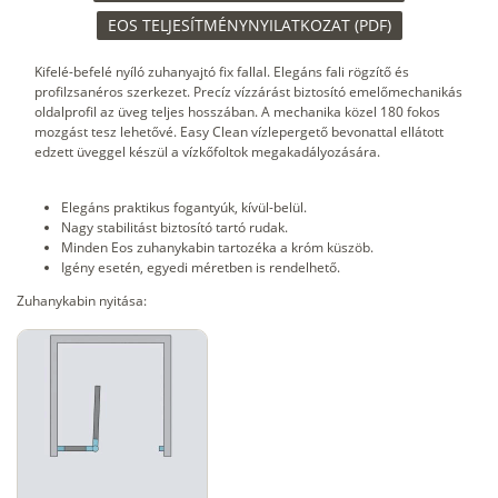
EOS TELJESÍTMÉNYNYILATKOZAT (PDF)
Kifelé-befelé nyíló zuhanyajtó fix fallal. Elegáns fali rögzítő és
profilzsanéros szerkezet. Precíz vízzárást biztosító emelőmechanikás
oldalprofil az üveg teljes hosszában. A mechanika közel 180 fokos
mozgást tesz lehetővé. Easy Clean vízlepergető bevonattal ellátott
edzett üveggel készül a vízkőfoltok megakadályozására.
Elegáns praktikus fogantyúk, kívül-belül.
Nagy stabilitást biztosító tartó rudak.
Minden Eos zuhanykabin tartozéka a króm küszöb.
Igény esetén, egyedi méretben is rendelhető.
Zuhanykabin nyitása: