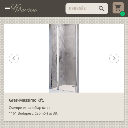
menu
search
0
chevron_left
chevron_right
lens
lens
lens
Gres-Massimo Kft.
Csempe és padlólap üzlet
1161 Budapest, Csömöri út 38.