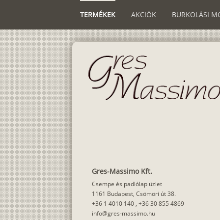
TERMÉKEK
AKCIÓK
BURKOLÁSI M
Gres-Massimo Kft.
Csempe és padlólap üzlet
1161 Budapest, Csömöri út 38.
+36 1 4010 140
,
+36 30 855 4869
info@gres-massimo.hu