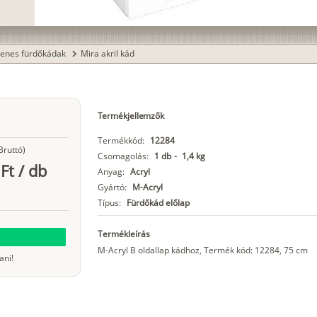
enes fürdőkádak
Mira akril kád
chevron_right
Termékjellemzők
Termékkód:
12284
Bruttó)
Csomagolás:
1 db
-
1,4 kg
Ft
/
db
Anyag:
Acryl
Gyártó:
M-Acryl
Típus:
Fürdőkád előlap
Termékleírás
M-Acryl B oldallap kádhoz, Termék kód: 12284, 75 cm
ani!