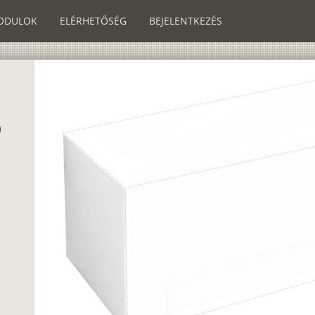
ODULOK
ELÉRHETŐSÉG
BEJELENTKEZÉS