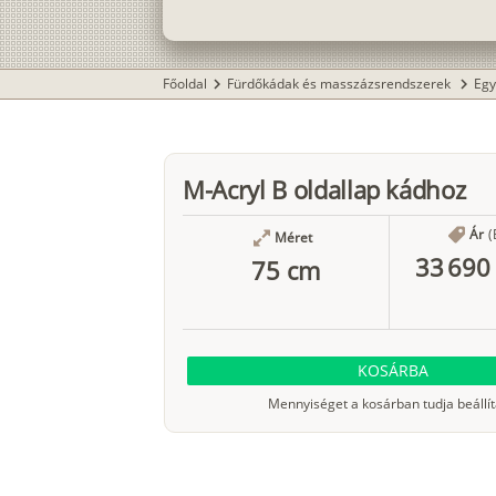
Főoldal
Fürdőkádak és masszázsrendszerek
Egy
chevron_right
chevron_right
M-Acryl B oldallap kádhoz
Ár
(
Méret
33 690 
75 cm
KOSÁRBA
Mennyiséget a kosárban tudja beállít