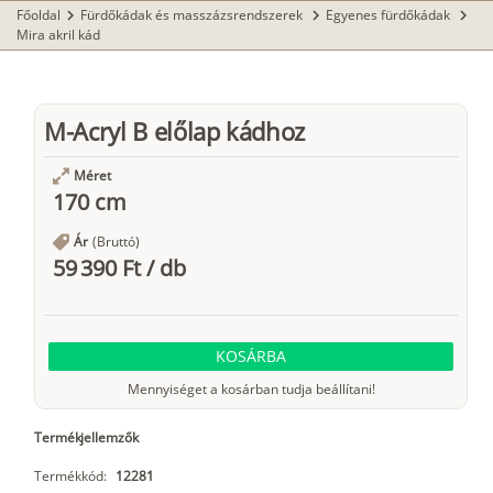
Főoldal
Fürdőkádak és masszázsrendszerek
Egyenes fürdőkádak
chevron_right
chevron_right
chevron_right
Mira akril kád
M-Acryl B előlap kádhoz
Méret
170 cm
Ár
(Bruttó)
59 390 Ft
/
db
KOSÁRBA
Mennyiséget a kosárban tudja beállítani!
Termékjellemzők
Termékkód:
12281