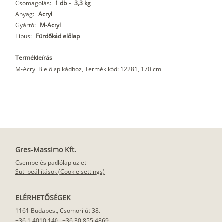
Csomagolás:
1 db
-
3,3 kg
Anyag:
Acryl
Gyártó:
M-Acryl
Típus:
Fürdőkád előlap
Termékleírás
M-Acryl B előlap kádhoz, Termék kód: 12281, 170 cm
Gres-Massimo Kft.
Csempe és padlólap üzlet
Süti beállítások (Cookie settings)
ELÉRHETŐSÉGEK
1161 Budapest, Csömöri út 38.
+36 1 4010 140
,
+36 30 855 4869