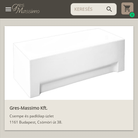
menu
search
0
Gres-Massimo Kft.
Csempe és padlólap üzlet
1161 Budapest, Csömöri út 38.