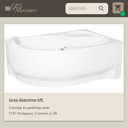
menu
search
0
Gres-Massimo Kft.
Csempe és padlólap üzlet
1161 Budapest, Csömöri út 38.