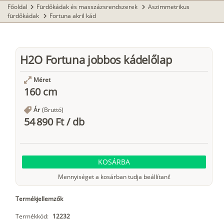
Főoldal
Fürdőkádak és masszázsrendszerek
Aszimmetrikus
chevron_right
chevron_right
fürdőkádak
Fortuna akril kád
chevron_right
H2O Fortuna jobbos kádelőlap
Méret
160 cm
Ár
(Bruttó)
54 890 Ft
/
db
KOSÁRBA
Mennyiséget a kosárban tudja beállítani!
Termékjellemzők
Termékkód:
12232