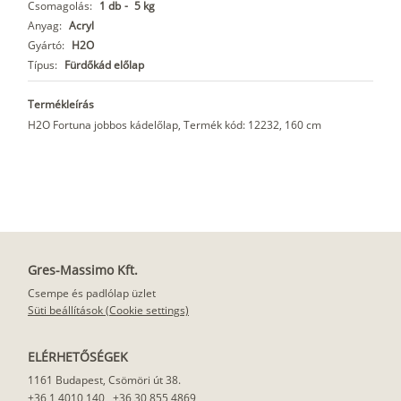
Csomagolás:
1 db
-
5 kg
Anyag:
Acryl
Gyártó:
H2O
Típus:
Fürdőkád előlap
Termékleírás
H2O Fortuna jobbos kádelőlap, Termék kód: 12232, 160 cm
Gres-Massimo Kft.
Csempe és padlólap üzlet
Süti beállítások (Cookie settings)
ELÉRHETŐSÉGEK
1161 Budapest, Csömöri út 38.
+36 1 4010 140
,
+36 30 855 4869