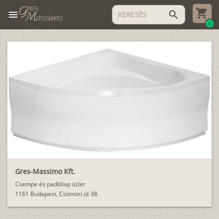
menu
search
0
Gres-Massimo Kft.
Csempe és padlólap üzlet
1161 Budapest, Csömöri út 38.