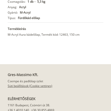
Csomagolás:
1 db
-
5,3 kg
Anyag:
Acryl
Gyártó:
M-Acryl
Típus:
Fürdőkád előlap
Termékleírás
M-Acryl Aura kádelőlap, Termék kód: 12463, 150 cm
Gres-Massimo Kft.
Csempe és padlólap üzlet
Süti beállítások (Cookie settings)
ELÉRHETŐSÉGEK
1161 Budapest, Csömöri út 38.
+36 1 4010 140
,
+36 30 855 4869