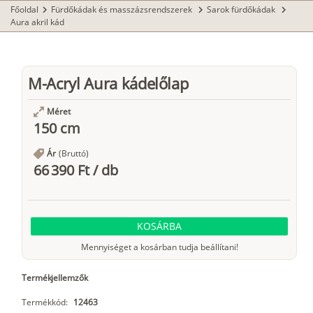
Főoldal
Fürdőkádak és masszázsrendszerek
Sarok fürdőkádak
chevron_right
chevron_right
chevron_right
Aura akril kád
M-Acryl Aura kádelőlap
Méret
150 cm
Ár
(Bruttó)
66 390 Ft
/
db
KOSÁRBA
Mennyiséget a kosárban tudja beállítani!
Termékjellemzők
Termékkód:
12463