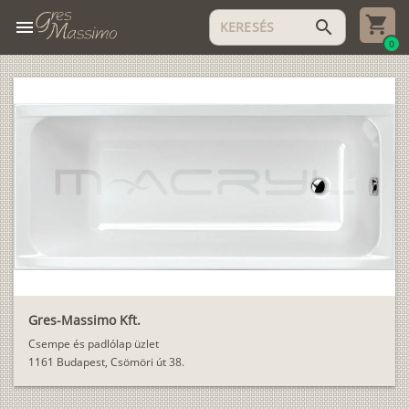
menu
search
0
Gres-Massimo Kft.
Csempe és padlólap üzlet
1161 Budapest, Csömöri út 38.