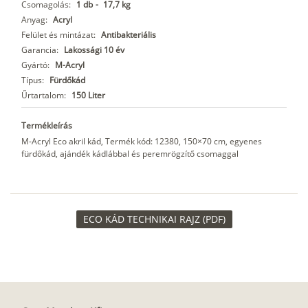
Csomagolás:
1 db
-
17,7 kg
Anyag:
Acryl
Felület és mintázat:
Antibakteriális
Garancia:
Lakossági 10 év
Gyártó:
M-Acryl
Típus:
Fürdőkád
Űrtartalom:
150 Liter
Termékleírás
M-Acryl Eco akril kád, Termék kód: 12380, 150×70 cm, egyenes
fürdőkád, ajándék kádlábbal és peremrögzítő csomaggal
ECO KÁD TECHNIKAI RAJZ (PDF)