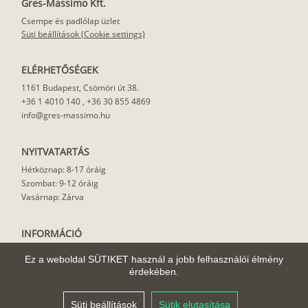
Gres-Massimo Kft.
Csempe és padlólap üzlet
Süti beállítások (Cookie settings)
ELÉRHETŐSÉGEK
1161 Budapest, Csömöri út 38.
+36 1 4010 140
,
+36 30 855 4869
info@gres-massimo.hu
NYITVATARTÁS
Hétköznap: 8-17 óráig
Szombat: 9-12 óráig
Vasárnap: Zárva
INFORMÁCIÓ
Vásárlási feltételek
Ez a weboldal SÜTIKET használ a jobb felhasználói élmény
Felhasználási javaslat
érdekében.
Házhoz szállítás
Rólunk
Süti beállítások
Sütik elutasítása
Cikkek