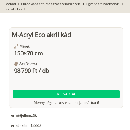
Főoldal
Fürdőkádak és masszázsrendszerek
Egyenes fürdőkádak
chevron_right
chevron_right
chevron_right
Eco akril kád
M-Acryl Eco akril kád
Méret
150×70 cm
Ár
(Bruttó)
98 790 Ft
/
db
KOSÁRBA
Mennyiséget a kosárban tudja beállítani!
Termékjellemzők
Termékkód:
12380