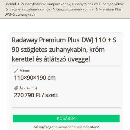
Főoldal
Zuhanykabinok, kádparavánok, zuhanytálcák és zuhanyfolyókák
chevron_right
Szögletes zuhanykabinok
Görgős zuhanykabinok
Premium Plus
chevron_right
chevron_right
chevron_right
DWJ+S zuhanykabin
Radaway Premium Plus DWJ 110 + S
90 szögletes zuhanykabin, króm
kerettel és átlátszó üveggel
Méret
110×90×190 cm
Ár
(Bruttó)
270 790 Ft
/
szett
KOSÁRBA
Mennyiséget a kosárban tudja beállítani!