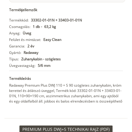
Termékjellemzők
Termékkód:
33302-01-01N + 33403-01-01N
Csomagolás:
1 db
-
63,2 kg
Anyag:
Üveg
Felület és mintázat:
Easy Clean
Garancia:
2 év
Gyártó:
Radaway
Típus:
Zuhanykabin - szögletes
Üvegvastagság:
5/6 mm
Termékleírás
Radaway Premium Plus DWJ 110 + S 90 szögletes zuhanykabin, króm
kerettel és átlátszó üveggel, Termék kód: 33302-01-01N + 33403-01-
01N, 110×90×190 cm, aszimmetrikus zuhanykabin, ami egy ajtóból
és egy oldalfalból áll. jobbos és balos elrendezésben is összeépíthető
PREMIUM PLUS DWJ+S TECHNIKAI RAJZ (PDF)