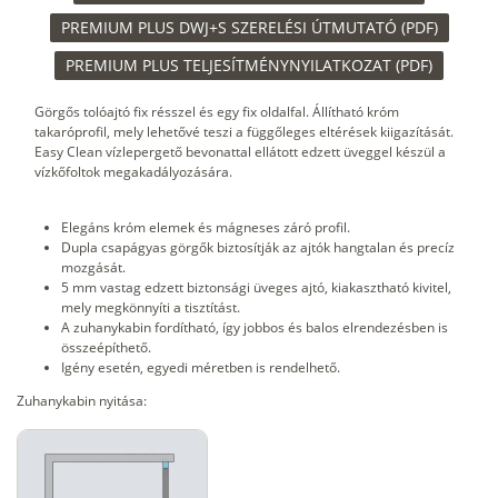
PREMIUM PLUS DWJ+S SZERELÉSI ÚTMUTATÓ (PDF)
PREMIUM PLUS TELJESÍTMÉNYNYILATKOZAT (PDF)
Görgős tolóajtó fix résszel és egy fix oldalfal. Állítható króm
takaróprofil, mely lehetővé teszi a függőleges eltérések kiigazítását.
Easy Clean vízlepergető bevonattal ellátott edzett üveggel készül a
vízkőfoltok megakadályozására.
Elegáns króm elemek és mágneses záró profil.
Dupla csapágyas görgők biztosítják az ajtók hangtalan és precíz
mozgását.
5 mm vastag edzett biztonsági üveges ajtó, kiakasztható kivitel,
mely megkönnyíti a tisztítást.
A zuhanykabin fordítható, így jobbos és balos elrendezésben is
összeépíthető.
Igény esetén, egyedi méretben is rendelhető.
Zuhanykabin nyitása: