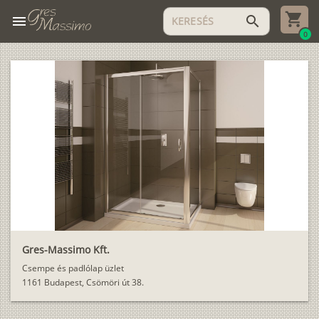
menu
search
0
Gres-Massimo Kft.
Csempe és padlólap üzlet
1161 Budapest, Csömöri út 38.