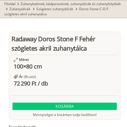
Főoldal
Zuhanykabinok, kádparavánok, zuhanytálcák és zuhanyfolyókák
chevron_right
Zuhanytálcák
Szögletes zuhanytálcák
Doros Stone C-D-F
chevron_right
chevron_right
chevron_right
szögletes akril zuhanytálca
Radaway Doros Stone F Fehér
szögletes akril zuhanytálca
Méret
100×80 cm
Ár
(Bruttó)
72 290 Ft
/
db
KOSÁRBA
Mennyiséget a kosárban tudja beállítani!