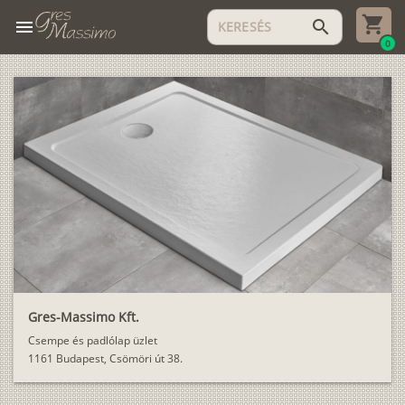
menu
search
0
Gres-Massimo Kft.
Csempe és padlólap üzlet
1161 Budapest, Csömöri út 38.