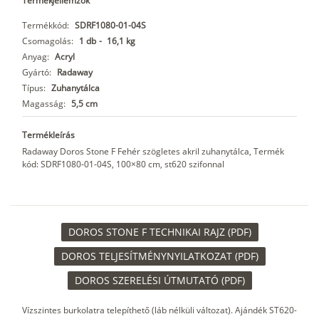
Termékjellemzők
Termékkód:
SDRF1080-01-04S
Csomagolás:
1 db
-
16,1 kg
Anyag:
Acryl
Gyártó:
Radaway
Típus:
Zuhanytálca
Magasság:
5,5 cm
Termékleírás
Radaway Doros Stone F Fehér szögletes akril zuhanytálca, Termék
kód: SDRF1080-01-04S, 100×80 cm, st620 szifonnal
DOROS STONE F TECHNIKAI RAJZ (PDF)
DOROS TELJESÍTMÉNYNYILATKOZAT (PDF)
DOROS SZERELÉSI ÚTMUTATÓ (PDF)
Vízszintes burkolatra telepíthető (láb nélküli változat). Ajándék ST620-