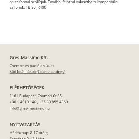
as szifonnal szállítjuk. További felárral választható kompatibilis
szifonok: TB 90, R400
Gres-Massimo Kft.
Csempe és padlólap üzlet
Süti beállítások (Cookie settings)
ELÉRHETŐSÉGEK
1161 Budapest, Csömöri út 38.
+36 1 4010 140
,
+36 30 855 4869
info@gres-massimo.hu
NYITVATARTÁS
Hétköznap: 8-17 óráig
Szombat: 9-12 óráig