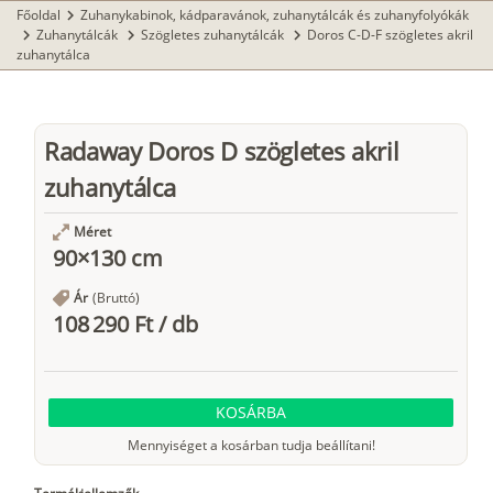
Főoldal
Zuhanykabinok, kádparavánok, zuhanytálcák és zuhanyfolyókák
chevron_right
Zuhanytálcák
Szögletes zuhanytálcák
Doros C-D-F szögletes akril
chevron_right
chevron_right
chevron_right
zuhanytálca
Radaway Doros D szögletes akril
zuhanytálca
Méret
90×130 cm
Ár
(Bruttó)
108 290 Ft
/
db
KOSÁRBA
Mennyiséget a kosárban tudja beállítani!