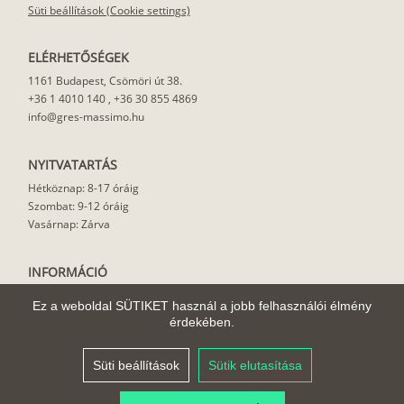
Süti beállítások (Cookie settings)
ELÉRHETŐSÉGEK
1161 Budapest, Csömöri út 38.
+36 1 4010 140
,
+36 30 855 4869
info@gres-massimo.hu
NYITVATARTÁS
Hétköznap: 8-17 óráig
Szombat: 9-12 óráig
Vasárnap: Zárva
INFORMÁCIÓ
Vásárlási feltételek
Ez a weboldal SÜTIKET használ a jobb felhasználói élmény
Felhasználási javaslat
érdekében.
Házhoz szállítás
Rólunk
Süti beállítások
Sütik elutasítása
Cikkek