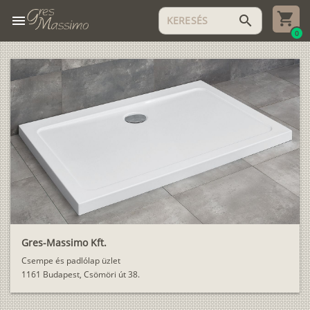
menu
search
0
Gres-Massimo Kft.
Csempe és padlólap üzlet
1161 Budapest, Csömöri út 38.