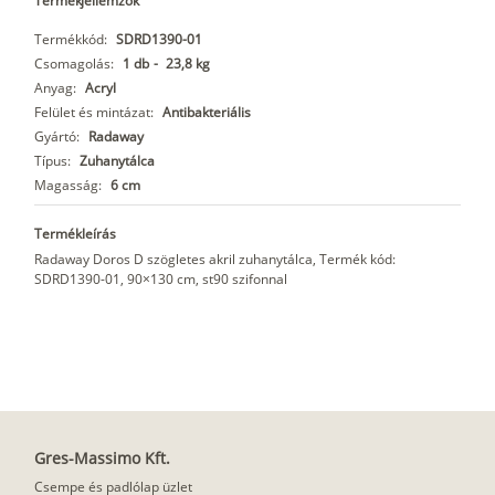
Termékjellemzők
Termékkód:
SDRD1390-01
Csomagolás:
1 db
-
23,8 kg
Anyag:
Acryl
Felület és mintázat:
Antibakteriális
Gyártó:
Radaway
Típus:
Zuhanytálca
Magasság:
6 cm
Termékleírás
Radaway Doros D szögletes akril zuhanytálca, Termék kód:
SDRD1390-01, 90×130 cm, st90 szifonnal
Gres-Massimo Kft.
Csempe és padlólap üzlet