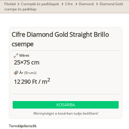
Főoldal
Csempék és padlólapok
Cifre
Diamond
Diamond Gold
chevron_right
chevron_right
chevron_right
chevron_right
csempe és padlólap
Cifre Diamond Gold Straight Brillo
csempe
Méret
25×75 cm
Ár
(Bruttó)
2
12 290 Ft
/
m
KOSÁRBA
Mennyiséget a kosárban tudja beállítani!
Termékjellemzők