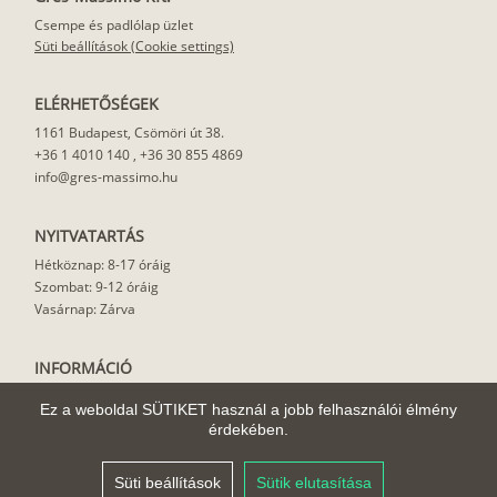
Csempe és padlólap üzlet
Süti beállítások (Cookie settings)
ELÉRHETŐSÉGEK
1161 Budapest, Csömöri út 38.
+36 1 4010 140
,
+36 30 855 4869
info@gres-massimo.hu
NYITVATARTÁS
Hétköznap: 8-17 óráig
Szombat: 9-12 óráig
Vasárnap: Zárva
INFORMÁCIÓ
Vásárlási feltételek
Ez a weboldal SÜTIKET használ a jobb felhasználói élmény
Felhasználási javaslat
érdekében.
Házhoz szállítás
Rólunk
Süti beállítások
Sütik elutasítása
Cikkek