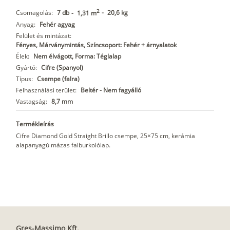
2
Csomagolás:
7 db
-
20,6 kg
-
1,31 m
Anyag:
Fehér agyag
Felület és mintázat:
Fényes, Márványmintás, Színcsoport: Fehér + árnyalatok
Élek:
Nem élvágott, Forma: Téglalap
Gyártó:
Cifre (Spanyol)
Típus:
Csempe (falra)
Felhasználási terület:
Beltér - Nem fagyálló
Vastagság:
8,7 mm
Termékleírás
Cifre Diamond Gold Straight Brillo csempe, 25×75 cm, kerámia
alapanyagú mázas falburkolólap.
Gres-Massimo Kft.