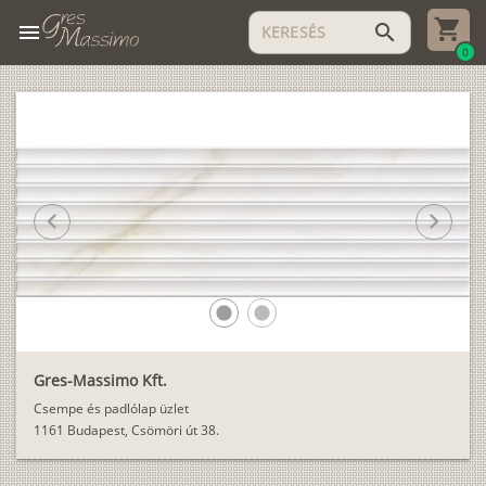
menu
search
0
chevron_left
chevron_right
lens
lens
Gres-Massimo Kft.
Csempe és padlólap üzlet
1161 Budapest, Csömöri út 38.