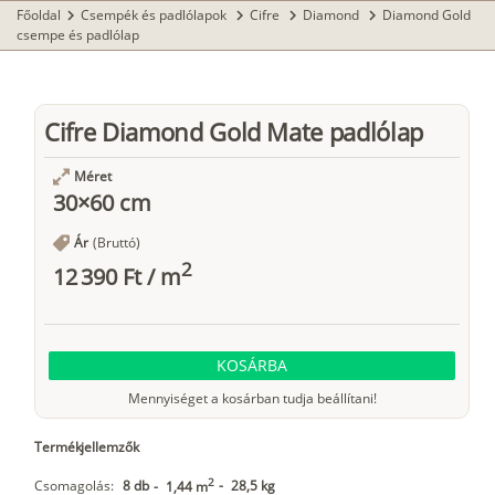
Főoldal
Csempék és padlólapok
Cifre
Diamond
Diamond Gold
chevron_right
chevron_right
chevron_right
chevron_right
csempe és padlólap
Cifre Diamond Gold Mate padlólap
Méret
30×60 cm
Ár
(Bruttó)
2
12 390 Ft
/
m
KOSÁRBA
Mennyiséget a kosárban tudja beállítani!
Termékjellemzők
2
Csomagolás:
8 db
-
28,5 kg
-
1,44 m