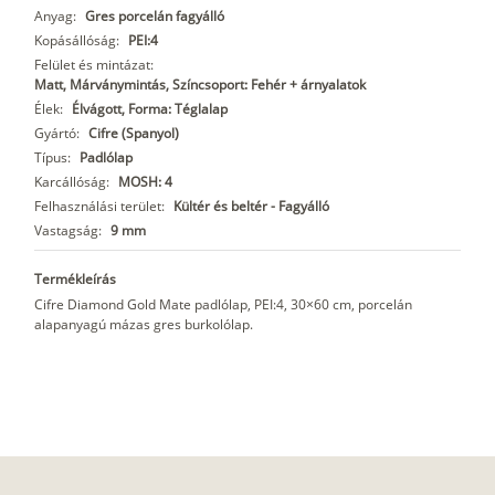
Anyag:
Gres porcelán fagyálló
Kopásállóság:
PEI:4
Felület és mintázat:
Matt, Márványmintás, Színcsoport: Fehér + árnyalatok
Élek:
Élvágott, Forma: Téglalap
Gyártó:
Cifre (Spanyol)
Típus:
Padlólap
Karcállóság:
MOSH: 4
Felhasználási terület:
Kültér és beltér - Fagyálló
Vastagság:
9 mm
Termékleírás
Cifre Diamond Gold Mate padlólap, PEI:4, 30×60 cm, porcelán
alapanyagú mázas gres burkolólap.