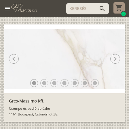
menu
search
0
chevron_left
chevron_right
lens
lens
lens
lens
lens
lens
lens
Gres-Massimo Kft.
Csempe és padlólap üzlet
1161 Budapest, Csömöri út 38.