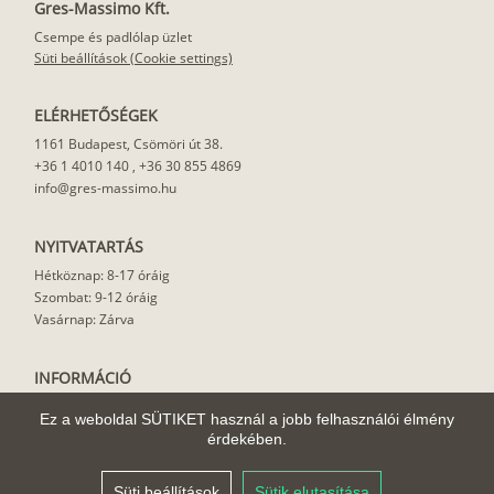
Gres-Massimo Kft.
Csempe és padlólap üzlet
Süti beállítások (Cookie settings)
ELÉRHETŐSÉGEK
1161 Budapest, Csömöri út 38.
+36 1 4010 140
,
+36 30 855 4869
info@gres-massimo.hu
NYITVATARTÁS
Hétköznap: 8-17 óráig
Szombat: 9-12 óráig
Vasárnap: Zárva
INFORMÁCIÓ
Vásárlási feltételek
Ez a weboldal SÜTIKET használ a jobb felhasználói élmény
Felhasználási javaslat
érdekében.
Házhoz szállítás
Rólunk
Süti beállítások
Sütik elutasítása