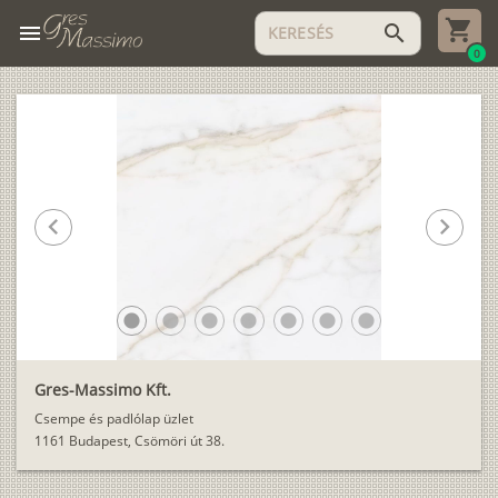
menu
search
0
chevron_left
chevron_right
lens
lens
lens
lens
lens
lens
lens
Gres-Massimo Kft.
Csempe és padlólap üzlet
1161 Budapest, Csömöri út 38.