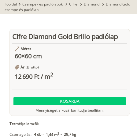
Főoldal
Csempék és padlólapok
Cifre
Diamond
Diamond Gold
chevron_right
chevron_right
chevron_right
chevron_right
csempe és padlólap
Cifre Diamond Gold Brillo padlólap
Méret
60×60 cm
Ár
(Bruttó)
2
12 690 Ft
/
m
KOSÁRBA
Mennyiséget a kosárban tudja beállítani!
Termékjellemzők
2
Csomagolás:
4 db
-
29,7 kg
-
1,44 m