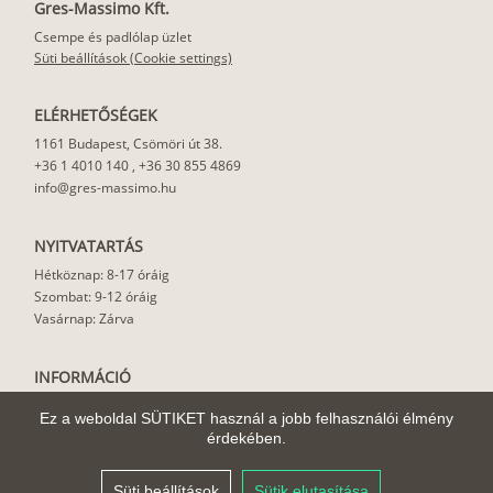
Gres-Massimo Kft.
Csempe és padlólap üzlet
Süti beállítások (Cookie settings)
ELÉRHETŐSÉGEK
1161 Budapest, Csömöri út 38.
+36 1 4010 140
,
+36 30 855 4869
info@gres-massimo.hu
NYITVATARTÁS
Hétköznap: 8-17 óráig
Szombat: 9-12 óráig
Vasárnap: Zárva
INFORMÁCIÓ
Vásárlási feltételek
Ez a weboldal SÜTIKET használ a jobb felhasználói élmény
Felhasználási javaslat
érdekében.
Házhoz szállítás
Rólunk
Süti beállítások
Sütik elutasítása