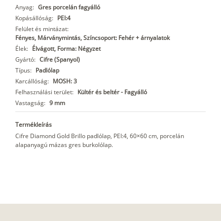
Anyag:
Gres porcelán fagyálló
Kopásállóság:
PEI:4
Felület és mintázat:
Fényes, Márványmintás, Színcsoport: Fehér + árnyalatok
Élek:
Élvágott, Forma: Négyzet
Gyártó:
Cifre (Spanyol)
Típus:
Padlólap
Karcállóság:
MOSH: 3
Felhasználási terület:
Kültér és beltér - Fagyálló
Vastagság:
9 mm
Termékleírás
Cifre Diamond Gold Brillo padlólap, PEI:4, 60×60 cm, porcelán
alapanyagú mázas gres burkolólap.