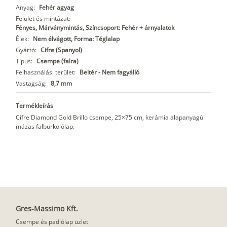
Anyag:
Fehér agyag
Felület és mintázat:
Fényes, Márványmintás, Színcsoport: Fehér + árnyalatok
Élek:
Nem élvágott, Forma: Téglalap
Gyártó:
Cifre (Spanyol)
Típus:
Csempe (falra)
Felhasználási terület:
Beltér - Nem fagyálló
Vastagság:
8,7 mm
Termékleírás
Cifre Diamond Gold Brillo csempe, 25×75 cm, kerámia alapanyagú
mázas falburkolólap.
Gres-Massimo Kft.
Csempe és padlólap üzlet