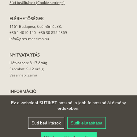
Süti beállítások (Cookie settings)
ELÉRHETŐSÉGEK
1161 Budapest, Csömöri út 38.
+36 1 4010 140
,
+36 30 855 4869
info@gres-massimo.hu
NYITVATARTÁS
Hétköznap: 8-17 óráig
Szombat: 9-12 óráig
Vasárnap: Zárva
INFORMÁCIÓ
Vásárlási feltételek
Ez a weboldal SÜTIKET használ a jobb felhasználói élmény
Felhasználási javaslat
érdekében.
Házhoz szállítás
Rólunk
Süti beállítások
Sütik elutasítása
Cikkek