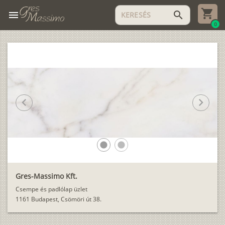
menu
search
0
chevron_left
chevron_right
lens
lens
Gres-Massimo Kft.
Csempe és padlólap üzlet
1161 Budapest, Csömöri út 38.