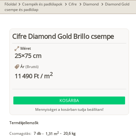
Főoldal
Csempék és padlólapok
Cifre
Diamond
Diamond Gold
chevron_right
chevron_right
chevron_right
chevron_right
csempe és padlólap
Cifre Diamond Gold Brillo csempe
Méret
25×75 cm
Ár
(Bruttó)
2
11 490 Ft
/
m
KOSÁRBA
Mennyiséget a kosárban tudja beállítani!
Termékjellemzők
2
Csomagolás:
7 db
-
20,6 kg
-
1,31 m