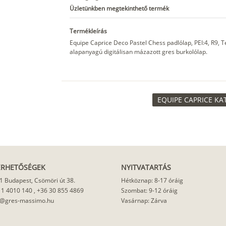
Üzletünkben megtekinthető termék
Termékleírás
Equipe Caprice Deco Pastel Chess padlólap, PEI:4, R9, 
alapanyagú digitálisan mázazott gres burkolólap.
EQUIPE CAPRICE KA
ÉRHETŐSÉGEK
NYITVATARTÁS
1 Budapest, Csömöri út 38.
Hétköznap: 8-17 óráig
 1 4010 140
,
+36 30 855 4869
Szombat: 9-12 óráig
o@gres-massimo.hu
Vasárnap: Zárva