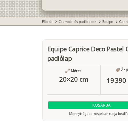
Főoldal
Csempék és padlólapok
Equipe
Capr
chevron_right
chevron_right
chevron_right
Equipe Caprice Deco Pastel 
padlólap
Ár
(
Méret
20×20 cm
19 390 
KOSÁRBA
Mennyiséget a kosárban tudja beállít