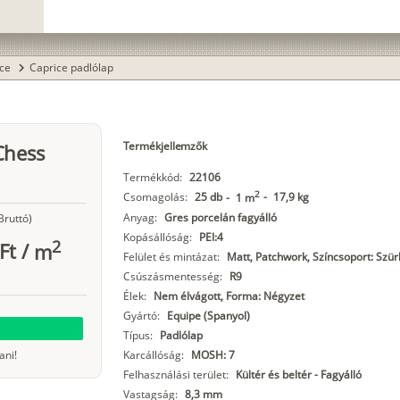
ice
Caprice padlólap
chevron_right
Termékjellemzők
Chess
Termékkód:
22106
2
Csomagolás:
25 db
-
17,9 kg
-
1 m
Anyag:
Gres porcelán fagyálló
Bruttó)
Kopásállóság:
PEI:4
2
Ft
/
m
Felület és mintázat:
Matt, Patchwork, Színcsoport: Szür
Csúszásmentesség:
R9
Élek:
Nem élvágott, Forma: Négyzet
Gyártó:
Equipe (Spanyol)
Típus:
Padlólap
ani!
Karcállóság:
MOSH: 7
Felhasználási terület:
Kültér és beltér - Fagyálló
Vastagság:
8,3 mm