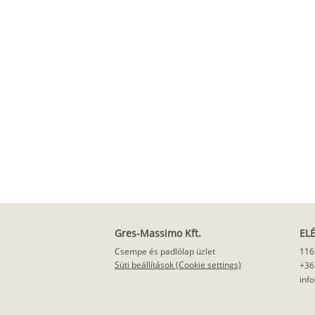
Gres-Massimo Kft.
EL
Csempe és padlólap üzlet
116
Süti beállítások (Cookie settings)
+36
inf