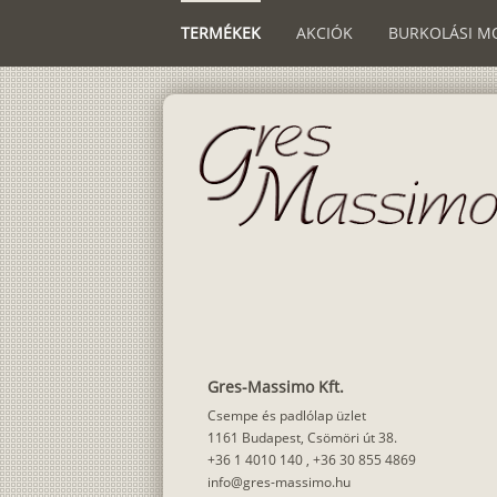
TERMÉKEK
AKCIÓK
BURKOLÁSI M
Gres-Massimo Kft.
Csempe és padlólap üzlet
1161 Budapest, Csömöri út 38.
+36 1 4010 140
,
+36 30 855 4869
info@gres-massimo.hu