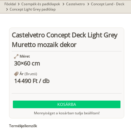
Főoldal
Csempék és padlólapok
Castelvetro
Concept Land - Deck
chevron_right
chevron_right
chevron_right
Concept Light Grey padlólap
chevron_right
Castelvetro Concept Deck Light Grey
Muretto mozaik dekor
Méret
30×60 cm
Ár
(Bruttó)
14 490 Ft
/
db
KOSÁRBA
Mennyiséget a kosárban tudja beállítani!
Termékjellemzők