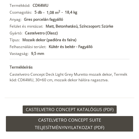
Termékkód:
CDK4MU
2
Csomagolás:
5 db
-
18,4 kg
-
1,08 m
Anyag:
Gres porcelán fagyálló
Felület és mintázat:
Matt, Betonhatású, Színcsoport: Szürke
Gyártó:
Castelvetro (Olasz)
Típus:
Mozaik dekor (padlóra és falra)
Felhasználási terület:
Kültér és beltér - Fagyálló
Vastagság:
9,5 mm
Termékleírás
Castelvetro Concept Deck Light Grey Muretto mozaik dekor, Termék
kód: CDK4MU, 30×60 cm, mozaik dekor hálóra ragasztva.
CASTELVETRO CONCEPT KATALÓGUS (PDF)
CASTELVETRO CONCEPT SUITE
TELJESÍTMÉNYNYILATKOZAT (PDF)