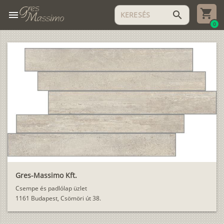
menu
search
0
Gres-Massimo Kft.
Csempe és padlólap üzlet
1161 Budapest, Csömöri út 38.