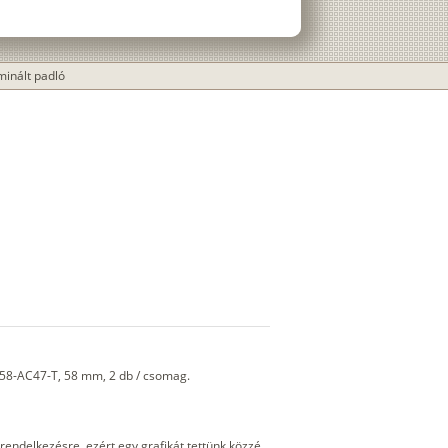
aminált padló
58-AC47-T, 58 mm, 2 db / csomag.
 rendelkezésre, ezért egy grafikát tettünk közzé,