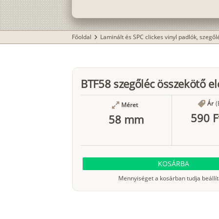
Főoldal
Laminált és SPC clickes vinyl padlók, szegő
chevron_right
BTF58 szegőléc összekötő e
Ár
(
Méret
590 F
58 mm
KOSÁRBA
Mennyiséget a kosárban tudja beállít