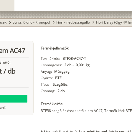
lécek
Swiss Krono - Kronopol
Fiori - nedvességálló
Fiori Daisy tölgy 4V l
chevron_right
chevron_right
chevron_right
Termékjellemzők
lem AC47
Termékkód:
BTF58-AC47-T
Bruttó)
Csomagolás:
2 db
-
0,001 kg
t
/
db
Anyag:
Műagyag
Gyártó:
BTF
Típus:
Szegőléc
Csomag:
2 db
Termékleírás
ani!
BTF58 szegőléc összekötő elem AC47, Termék kód: BTF
A kép csak illusztráció. Az eredeti termék fotója nem áll