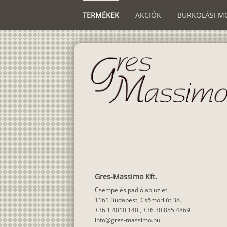
TERMÉKEK
AKCIÓK
BURKOLÁSI M
Gres-Massimo Kft.
Csempe és padlólap üzlet
1161 Budapest, Csömöri út 38.
+36 1 4010 140
,
+36 30 855 4869
info@gres-massimo.hu