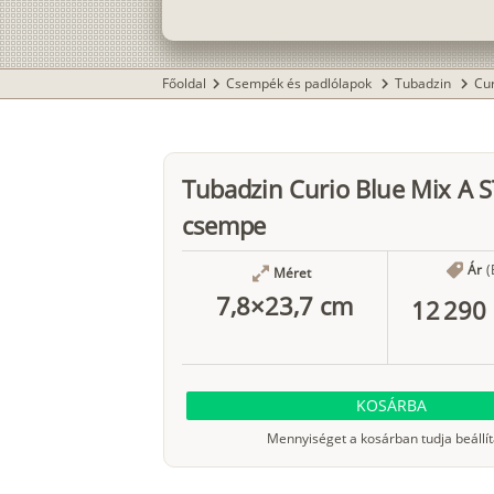
Főoldal
Csempék és padlólapok
Tubadzin
Cu
chevron_right
chevron_right
chevron_right
Tubadzin Curio Blue Mix A 
csempe
Ár
(
Méret
7,8×23,7 cm
12 290 
KOSÁRBA
Mennyiséget a kosárban tudja beállít