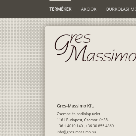
TERMÉKEK
AKCIÓK
BURKOLÁSI M
Gres-Massimo Kft.
Csempe és padlólap üzlet
1161 Budapest, Csömöri út 38.
+36 1 4010 140
,
+36 30 855 4869
info@gres-massimo.hu