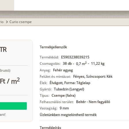
rio
Curio csempe
chevron_right
Termékjellemzők
STR
Termékkód:
E5903238039215
2
Csomagolás:
38 db
-
11,22 kg
-
0,7 m
Anyag:
Fehér agyag
Bruttó)
Felület és mintázat:
Fényes, Színcsoport: Kék
2
Ft
/
m
Élek:
Élvágott, Forma: Téglalap
Gyártó:
Tubadzin (Lengyel)
Típus:
Csempe (falra)
Felhasználási terület:
Beltér - Nem fagyálló
Vastagság:
9 mm
ani!
Üzletünkben megtekinthető termék
Termékleírás