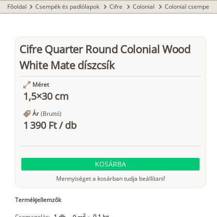
Főoldal
Csempék és padlólapok
Cifre
Colonial
Colonial csempe
chevron_right
chevron_right
chevron_right
chevron_right
Cifre Quarter Round Colonial Wood
White Mate díszcsík
Méret
1,5×30 cm
Ár
(Bruttó)
1 390 Ft
/
db
KOSÁRBA
Mennyiséget a kosárban tudja beállítani!
Termékjellemzők
2
Csomagolás:
1 db
-
0,1 kg