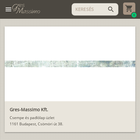
menu
search
0
Gres-Massimo Kft.
Csempe és padlólap üzlet
1161 Budapest, Csömöri út 38.