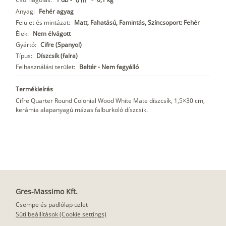
-
0 m
Anyag:
Fehér agyag
Felület és mintázat:
Matt, Fahatású, Famintás, Színcsoport: Fehér
Élek:
Nem élvágott
Gyártó:
Cifre (Spanyol)
Típus:
Díszcsík (falra)
Felhasználási terület:
Beltér - Nem fagyálló
Termékleírás
Cifre Quarter Round Colonial Wood White Mate díszcsík, 1,5×30 cm,
kerámia alapanyagú mázas falburkoló díszcsík.
Gres-Massimo Kft.
Csempe és padlólap üzlet
Süti beállítások (Cookie settings)