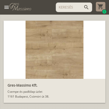
menu
search
0
Gres-Massimo Kft.
Csempe és padlólap üzlet
1161 Budapest, Csömöri út 38.