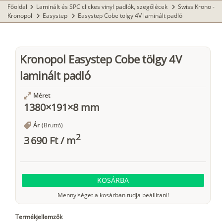
Főoldal
Laminált és SPC clickes vinyl padlók, szegőlécek
Swiss Krono -
chevron_right
chevron_right
Kronopol
Easystep
Easystep Cobe tölgy 4V laminált padló
chevron_right
chevron_right
Kronopol Easystep Cobe tölgy 4V
laminált padló
Méret
1380×191×8 mm
Ár
(Bruttó)
2
3 690 Ft
/
m
KOSÁRBA
Mennyiséget a kosárban tudja beállítani!
Termékjellemzők