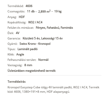
Termékkód:
4606
2
Csomagolás:
11 db
-
19 kg
-
2,899 m
Anyag:
HDF
Kopásállóság:
W32 / AC4
Felület és mintázat:
Fényes, Fahatású, Famintás
Élek:
4V
Garancia:
Közületi 5 év, Lakossági 15 év
Gyártó:
Swiss Krono - Kronopol
Típus:
Laminált padló
Klikk:
Angle
Felhasználási terület:
Normál
Vastagság:
8 mm
Üzletünkben megtekinthető termék
Termékleírás
Kronopol Easystep Cobe tölgy 4V laminált padló, W32 / AC4, Termék
kód: 4606, 1380×191×8 mm, HDF alapanyagú.