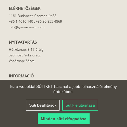
ELÉRHETŐSÉGEK
1161 Budapest, Csömöri út 38.
+36 1 4010 140
,
+36 30 855 4869
info@gres-massimo.hu
NYITVATARTÁS
Hétköznap: 8-17 óráig
Szombat: 9-12 óráig
Vasárnap: Zárva
INFORMÁCIÓ
Vásárlási feltételek
Ez a weboldal SÜTIKET használ a jobb felhasználói élmény
Felhasználási javaslat
érdekében.
Házhoz szállítás
Rólunk
Süti beállítások
Sütik elutasítása
Cikkek
Minden süti elfogadása