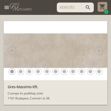
menu
search
0
chevron_left
chevron_right
lens
lens
lens
lens
lens
lens
lens
lens
lens
lens
lens
Gres-Massimo Kft.
Csempe és padlólap üzlet
1161 Budapest, Csömöri út 38.