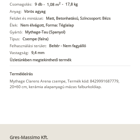
2
Csomagolás:
9 db
-
17,8 kg
-
1,08 m
Anyag:
Vörös agyag
Felület és mintázat:
Matt, Betonhatású, Színcsoport: Bézs
Élek:
Nem élvágott, Forma: Téglalap
Gyártó:
Mythage-Tau (Spanyol)
Típus:
Csempe (falra)
Felhasználási terület:
Beltér - Nem fagyálló
Vastagság:
9,4 mm
Üzletünkben megtekinthető termék
Termékleírás
Mythage Clarens Arena csempe, Termék kód: 8429991687779,
20×60 cm, kerámia alapanyagú mázas falburkolólap.
Gres-Massimo Kft.