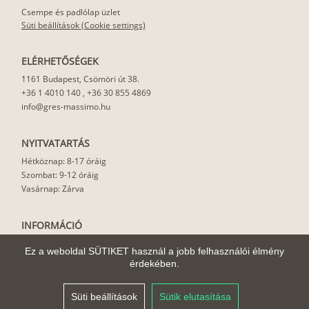
Csempe és padlólap üzlet
Süti beállítások (Cookie settings)
ELÉRHETŐSÉGEK
1161 Budapest, Csömöri út 38.
+36 1 4010 140
,
+36 30 855 4869
info@gres-massimo.hu
NYITVATARTÁS
Hétköznap: 8-17 óráig
Szombat: 9-12 óráig
Vasárnap: Zárva
INFORMÁCIÓ
Vásárlási feltételek
Ez a weboldal SÜTIKET használ a jobb felhasználói élmény
Felhasználási javaslat
érdekében.
Házhoz szállítás
Rólunk
Süti beállítások
Sütik elutasítása
Cikkek