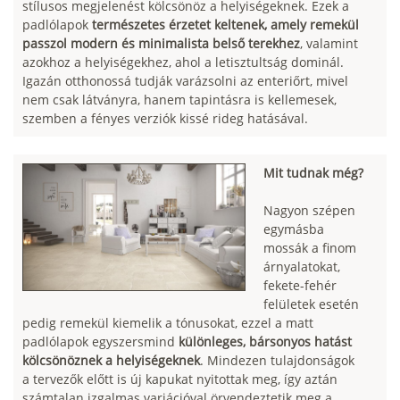
stílusos megjelenést kölcsönöz a helyiségeknek. Ezek a
padlólapok
természetes érzetet keltenek, amely remekül
passzol modern és minimalista belső terekhez
, valamint
azokhoz a helyiségekhez, ahol a letisztultság dominál.
Igazán otthonossá tudják varázsolni az enteriőrt, mivel
nem csak látványra, hanem tapintásra is kellemesek,
szemben a fényes verziók kissé rideg hatásával.
Mit tudnak még?
Nagyon szépen
egymásba
mossák a finom
árnyalatokat,
fekete-fehér
felületek esetén
pedig remekül kiemelik a tónusokat, ezzel a matt
padlólapok egyszersmind
különleges, bársonyos hatást
kölcsönöznek a helyiségeknek
. Mindezen tulajdonságok
a tervezők előtt is új kapukat nyitottak meg, így aztán
számtalan izgalmas variációval örvendeztetik meg a