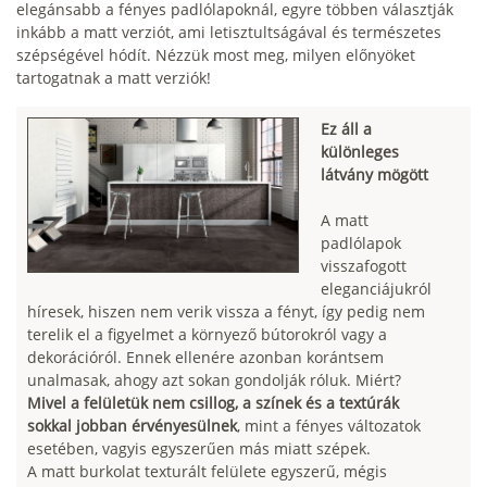
elegánsabb a fényes padlólapoknál, egyre többen választják
inkább a matt verziót, ami letisztultságával és természetes
szépségével hódít. Nézzük most meg, milyen előnyöket
tartogatnak a matt verziók!
Ez áll a
különleges
látvány mögött
A matt
padlólapok
visszafogott
eleganciájukról
híresek, hiszen nem verik vissza a fényt, így pedig nem
terelik el a figyelmet a környező bútorokról vagy a
dekorációról. Ennek ellenére azonban korántsem
unalmasak, ahogy azt sokan gondolják róluk. Miért?
Mivel a felületük nem csillog, a színek és a textúrák
sokkal jobban érvényesülnek
, mint a fényes változatok
esetében, vagyis egyszerűen más miatt szépek.
A matt burkolat texturált felülete egyszerű, mégis