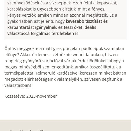
szennyeződések és a vízcseppek, ezen felül a kopásokat,
karcolásokat is ügyesebben elrejtik, mint a fényes,
kényes verziók, amiken minden azonnal meglátszik. Ez a
gyakorlatban azt jelenti, hogy
kevesebb tisztítást és
karbantartást igényelnek, ez teszi őket ideális
választássá forgalmas területeken is
.
Önt is meggyőzte a matt gres porcelán padlólapok számtalan
előnye? Akkor érdemes szétnéznie weboldalunkon, hiszen
rengeteg gyönyörű variációval várjuk érdeklődőinket, ahogy a
magas minőségből sem engedtünk, amikor összeállítottuk a
termékpalettát. Felmerülő kérdéseivel keressen minket bátran
megadott elérhetőségeink valamelyikén, szívesen segítünk a
választásban!
Közzétéve: 2023-november