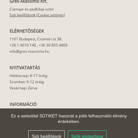
Gres-Massimo Kft.
Csempe és padlólap üzlet
Süti beállítások (Cookie settings)
ELÉRHETŐSÉGEK
1161 Budapest, Csömöri út 38.
+36 1 4010 140
,
+36 30 855 4869
info@gres-massimo.hu
NYITVATARTÁS
Hétköznap: 8-17 óráig
Szombat: 9-12 óráig
Vasárnap: Zárva
INFORMÁCIÓ
Vásárlási feltételek
Ez a weboldal SÜTIKET használ a jobb felhasználói élmény
Felhasználási javaslat
érdekében.
Házhoz szállítás
Rólunk
Süti beállítások
Sütik elutasítása
Cikkek