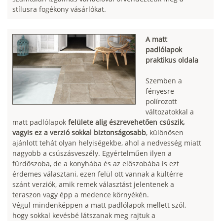
stílusra fogékony vásárlókat.
A matt
padlólapok
praktikus oldala
Szemben a
fényesre
polírozott
változatokkal a
matt padlólapok
felülete alig észrevehetően csúszik,
vagyis ez a verzió sokkal biztonságosabb
, különösen
ajánlott tehát olyan helyiségekbe, ahol a nedvesség miatt
nagyobb a csúszásveszély. Egyértelműen ilyen a
fürdőszoba, de a konyhába és az előszobába is ezt
érdemes választani, ezen felül ott vannak a kültérre
szánt verziók, amik remek választást jelentenek a
teraszon vagy épp a medence környékén.
Végül mindenképpen a matt padlólapok mellett szól,
hogy sokkal kevésbé látszanak meg rajtuk a