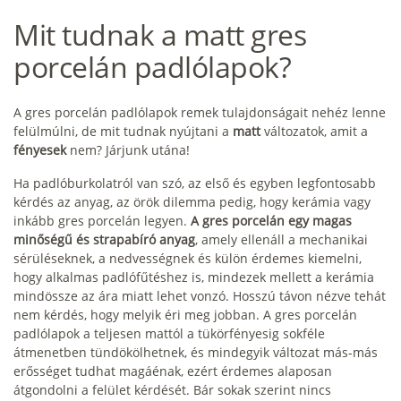
Mit tudnak a matt gres
porcelán padlólapok?
A gres porcelán padlólapok remek tulajdonságait nehéz lenne
felülmúlni, de mit tudnak nyújtani a
matt
változatok, amit a
fényesek
nem? Járjunk utána!
Ha padlóburkolatról van szó, az első és egyben legfontosabb
kérdés az anyag, az örök dilemma pedig, hogy kerámia vagy
inkább gres porcelán legyen.
A gres porcelán egy magas
minőségű és strapabíró anyag
, amely ellenáll a mechanikai
sérüléseknek, a nedvességnek és külön érdemes kiemelni,
hogy alkalmas padlófűtéshez is, mindezek mellett a kerámia
mindössze az ára miatt lehet vonzó. Hosszú távon nézve tehát
nem kérdés, hogy melyik éri meg jobban. A gres porcelán
padlólapok a teljesen mattól a tükörfényesig sokféle
átmenetben tündökölhetnek, és mindegyik változat más-más
erősséget tudhat magáénak, ezért érdemes alaposan
átgondolni a felület kérdését. Bár sokak szerint nincs