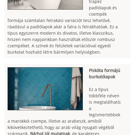
trapéz
padlólapok és
csempék
formája számtalan felrakási variációt tesz lehetővé,
ráadásul a padlólapok akár a falra is felrakhatóak. Ez a
típus egyszerre modern és divatos, illetve klasszikus,
hiszen nem napjainkban használtak először rombusz
csempéket. A színek és felületek variációival egyedi
burkolat hozható létre bármilyen helyiségben.
Piskóta formájú
burkolólapok
Ez a típus
többféle néven
is megtalálható;
a
legismertebbek
a marokkói csempe, illetve az arabeszk, amiből
kikövetkeztethető, hogy az arab világ nyugati végéből
származik.
Bárhol jól mutatnak
, de karakteres