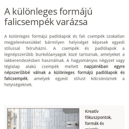
A különleges formájú
falicsempék varázsa
A különleges formájú padlólapok és fali csempék szokatlan
megjelenésesükkel bármilyen helyiséget képesek egyedi
stílussal felruházni. A csempék és padlólapok a
legnépszerűbb burkolóanyagok közé tartoznak, amelyeket a
lakberendezésben használnak. A hagyományos négyzet vagy
téglalap alakú csempék mellett
napjainkban egyre
népszerűbbé válnak a különleges formájú padlólapok és
falicsempék
, amelyek egyedi stílust kölcsönöznek a
helyiségeknek.
Kreatív
fókuszpontok,
formák és