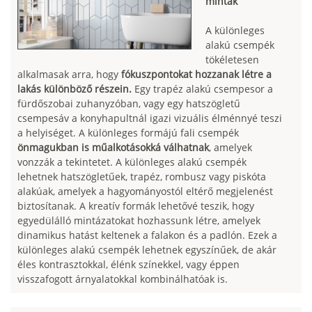
minták
A különleges
alakú csempék
tökéletesen
alkalmasak arra, hogy
fókuszpontokat hozzanak létre a
lakás különböző részein.
Egy trapéz alakú csempesor a
fürdőszobai zuhanyzóban, vagy egy hatszögletű
csempesáv a konyhapultnál igazi vizuális élménnyé teszi
a helyiséget. A különleges formájú fali csempék
önmagukban is műalkotásokká válhatnak
, amelyek
vonzzák a tekintetet. A különleges alakú csempék
lehetnek hatszögletűek, trapéz, rombusz vagy piskóta
alakúak, amelyek a hagyományostól eltérő megjelenést
biztosítanak. A kreatív formák lehetővé teszik, hogy
egyedülálló mintázatokat hozhassunk létre, amelyek
dinamikus hatást keltenek a falakon és a padlón. Ezek a
különleges alakú csempék lehetnek egyszínűek, de akár
éles kontrasztokkal, élénk színekkel, vagy éppen
visszafogott árnyalatokkal kombinálhatóak is.