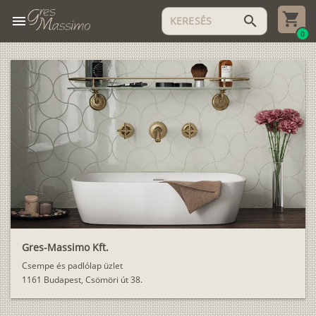
menu
search
0
Gres-Massimo Kft.
Csempe és padlólap üzlet
1161 Budapest, Csömöri út 38.