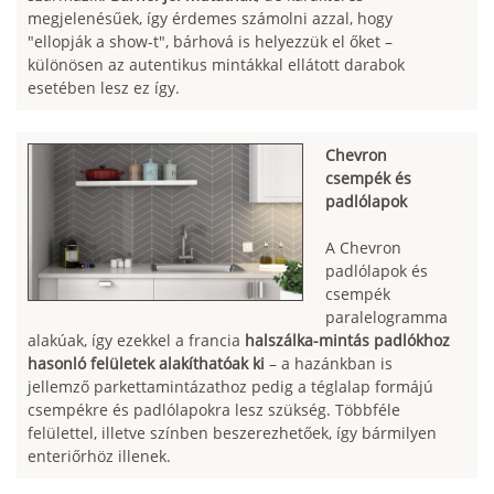
megjelenésűek, így érdemes számolni azzal, hogy
"ellopják a show-t", bárhová is helyezzük el őket –
különösen az autentikus mintákkal ellátott darabok
esetében lesz ez így.
Chevron
csempék és
padlólapok
A Chevron
padlólapok és
csempék
paralelogramma
alakúak, így ezekkel a francia
halszálka-mintás padlókhoz
hasonló felületek alakíthatóak ki
– a hazánkban is
jellemző parkettamintázathoz pedig a téglalap formájú
csempékre és padlólapokra lesz szükség. Többféle
felülettel, illetve színben beszerezhetőek, így bármilyen
enteriőrhöz illenek.