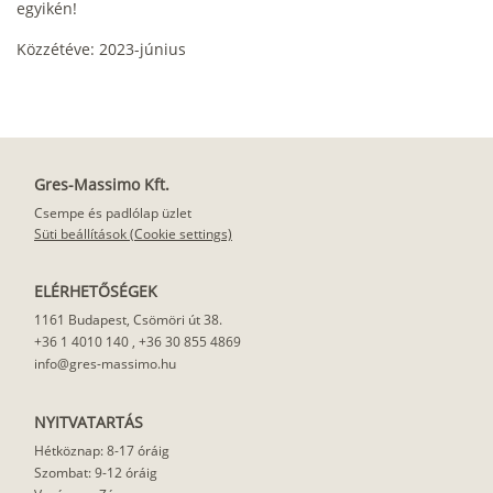
egyikén!
Közzétéve: 2023-június
Gres-Massimo Kft.
Csempe és padlólap üzlet
Süti beállítások (Cookie settings)
ELÉRHETŐSÉGEK
1161 Budapest, Csömöri út 38.
+36 1 4010 140
,
+36 30 855 4869
info@gres-massimo.hu
NYITVATARTÁS
Hétköznap: 8-17 óráig
Szombat: 9-12 óráig