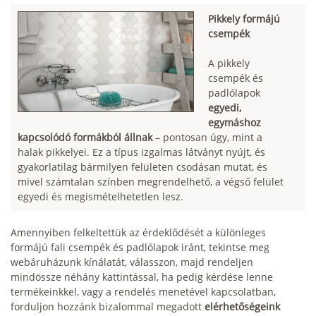
Pikkely formájú
csempék
A pikkely
csempék és
padlólapok
egyedi,
egymáshoz
kapcsolódó formákból állnak
– pontosan úgy, mint a
halak pikkelyei. Ez a típus izgalmas látványt nyújt, és
gyakorlatilag bármilyen felületen csodásan mutat, és
mivel számtalan színben megrendelhető, a végső felület
egyedi és megismételhetetlen lesz.
Amennyiben felkeltettük az érdeklődését a különleges
formájú fali csempék és padlólapok iránt, tekintse meg
webáruházunk kínálatát, válasszon, majd rendeljen
mindössze néhány kattintással, ha pedig kérdése lenne
termékeinkkel, vagy a rendelés menetével kapcsolatban,
forduljon hozzánk bizalommal megadott
elérhetőségeink