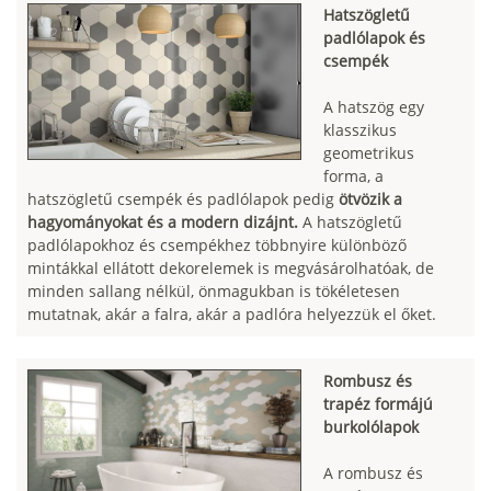
Hatszögletű
padlólapok és
csempék
A hatszög egy
klasszikus
geometrikus
forma, a
hatszögletű csempék és padlólapok pedig
ötvözik a
hagyományokat és a modern dizájnt.
A hatszögletű
padlólapokhoz és csempékhez többnyire különböző
mintákkal ellátott dekorelemek is megvásárolhatóak, de
minden sallang nélkül, önmagukban is tökéletesen
mutatnak, akár a falra, akár a padlóra helyezzük el őket.
Rombusz és
trapéz formájú
burkolólapok
A rombusz és