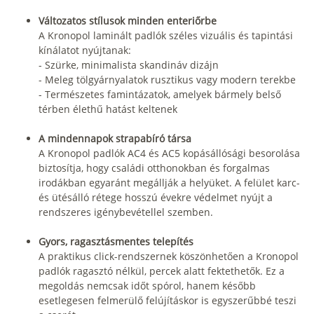
Változatos stílusok minden enteriőrbe
A Kronopol laminált padlók széles vizuális és tapintási
kínálatot nyújtanak:
- Szürke, minimalista skandináv dizájn
- Meleg tölgyárnyalatok rusztikus vagy modern terekbe
- Természetes famintázatok, amelyek bármely belső
térben élethű hatást keltenek
A mindennapok strapabíró társa
A Kronopol padlók AC4 és AC5 kopásállósági besorolása
biztosítja, hogy családi otthonokban és forgalmas
irodákban egyaránt megállják a helyüket. A felület karc-
és ütésálló rétege hosszú évekre védelmet nyújt a
rendszeres igénybevétellel szemben.
Gyors, ragasztásmentes telepítés
A praktikus click-rendszernek köszönhetően a Kronopol
padlók ragasztó nélkül, percek alatt fektethetők. Ez a
megoldás nemcsak időt spórol, hanem később
esetlegesen felmerülő felújításkor is egyszerűbbé teszi