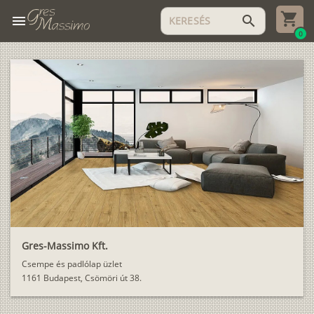
menu
search
0
Gres-Massimo Kft.
Csempe és padlólap üzlet
1161 Budapest, Csömöri út 38.