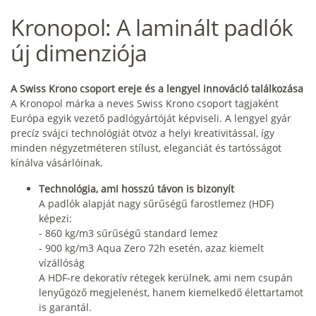
Kronopol: A laminált padlók
új dimenziója
A Swiss Krono csoport ereje és a lengyel innováció találkozása
A Kronopol márka a neves Swiss Krono csoport tagjaként
Európa egyik vezető padlógyártóját képviseli. A lengyel gyár
precíz svájci technológiát ötvöz a helyi kreativitással, így
minden négyzetméteren stílust, eleganciát és tartósságot
kínálva vásárlóinak.
Technológia, ami hosszú távon is bizonyít
A padlók alapját nagy sűrűségű farostlemez (HDF)
képezi:
- 860 kg/m3 sűrűségű standard lemez
- 900 kg/m3 Aqua Zero 72h esetén, azaz kiemelt
vízállóság
A HDF-re dekoratív rétegek kerülnek, ami nem csupán
lenyűgöző megjelenést, hanem kiemelkedő élettartamot
is garantál.