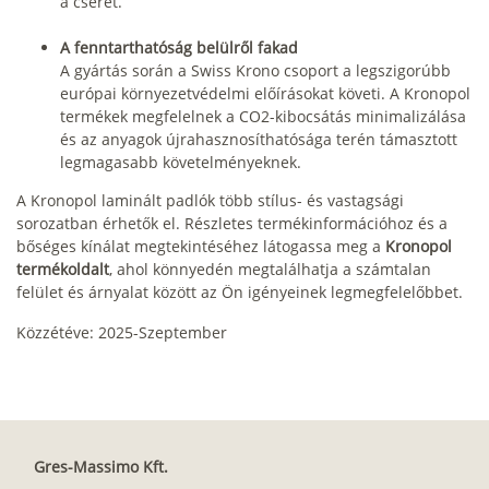
a cserét.
A fenntarthatóság belülről fakad
A gyártás során a Swiss Krono csoport a legszigorúbb
európai környezetvédelmi előírásokat követi. A Kronopol
termékek megfelelnek a CO2-kibocsátás minimalizálása
és az anyagok újrahasznosíthatósága terén támasztott
legmagasabb követelményeknek.
A Kronopol laminált padlók több stílus- és vastagsági
sorozatban érhetők el. Részletes termékinformációhoz és a
bőséges kínálat megtekintéséhez látogassa meg a
Kronopol
termékoldalt
, ahol könnyedén megtalálhatja a számtalan
felület és árnyalat között az Ön igényeinek legmegfelelőbbet.
Közzétéve: 2025-Szeptember
Gres-Massimo Kft.