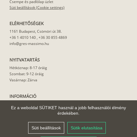
Csempe és padlólap üzlet
Süti beállítások (Cookie settings)
ELÉRHETŐSÉGEK
1161 Budapest, Csömöri út 38.
+36 1 4010 140
,
+36 30 855 4869
info@gres-massimo.hu
NYITVATARTÁS
Hétköznap: 8-17 óráig
Szombat: 9-12 óráig
Vasárnap: Zárva
INFORMÁCIÓ
Vásárlási feltételek
Ez a weboldal SÜTIKET használ a jobb felhasználói élmény
Felhasználási javaslat
érdekében.
Házhoz szállítás
Rólunk
Süti beállítások
Sütik elutasítása
Cikkek