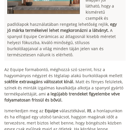
látható, hogy a
kisméretű
csempék és
padlólapok használatában rengeteg lehetőség rejlik,
egy
jó márka termékeivel lehet megkoronázni a látványt.
A
spanyol Equipe Cerámicas az átlagosnál kisebb méretet
helyezi fókuszba, kiváló minőségű, stílusos
burkolólapjaival a világ minden táján jelen van és
természetesen nálunk is elérhető.
Az Equipe formabontó, méghozzá szó szerint, hisz a
hagyományos négyzet és téglalap alakú burkolólapok mellett
sokféle extravagáns változatot kínál.
Matt és fényes felületek,
színek és minták izgalmas kavalkádja alkotja a spanyol gyártó
termékpalettáját, ami
a legújabb trendeket figyelembe véve
folyamatosan frissül és bővül.
Ismerkedjen meg az
Equipe
választékával,
itt
, a honlapunkon
és ha elfogad egy utolsó tanácsot, hagyjon magának időt a
tervezésre, mert biztos lehet benne, hogy böngészés közben
egyre csak gyűlnek majd az ötletek. Ha kérdése lenne,