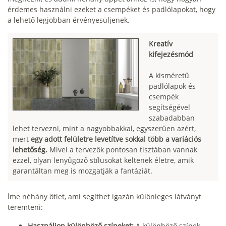
érdemes használni ezeket a csempéket és padlólapokat, hogy
a lehető legjobban érvényesüljenek.
Kreatív
kifejezésmód
A kisméretű
padlólapok és
csempék
segítségével
szabadabban
lehet tervezni, mint a nagyobbakkal, egyszerűen azért,
mert
egy adott felületre levetítve sokkal több a variációs
lehetőség.
Mivel a tervezők pontosan tisztában vannak
ezzel, olyan lenyűgöző stílusokat keltenek életre, amik
garantáltan meg is mozgatják a fantáziát.
Íme néhány ötlet, ami segíthet igazán különleges látványt
teremteni:
Használjon különböző színeket:
A különböző színek