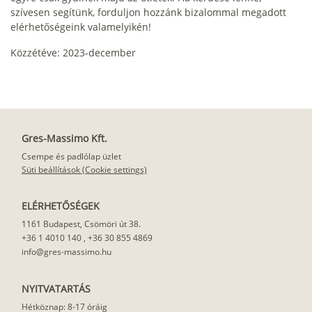
szívesen segítünk, forduljon hozzánk bizalommal megadott
elérhetőségeink valamelyikén!
Közzétéve: 2023-december
Gres-Massimo Kft.
Csempe és padlólap üzlet
Süti beállítások (Cookie settings)
ELÉRHETŐSÉGEK
1161 Budapest, Csömöri út 38.
+36 1 4010 140
,
+36 30 855 4869
info@gres-massimo.hu
NYITVATARTÁS
Hétköznap: 8-17 óráig