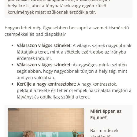
helyekre is, ahol a fényhatások vagy egyéb külső
körülmények miatt szűkösnek érződik a tér.
Hogyan lehet még ügyesebben becsapni a szemet kisméretű
csempékkel és padlólapokkal?
Válasszon világos színeket:
A világos színek nagyobbnak
láttatják a teret, mint a sötétek, ezért ebbe az irányba
érdemes indulni.
Válasszon világos színeket:
Az egységes minta szintén
segít abban, hogy nagyobbnak tűnjön a helyiség, mint
amilyen valójában.
Kerülje a nagy kontrasztokat:
A nagy kontrasztok,
például a fekete és fehér csempék használata megtöri a
látványt és optikailag szűkíti a teret.
Miért éppen az
Equipe?
Bár mindezek
alapján jól