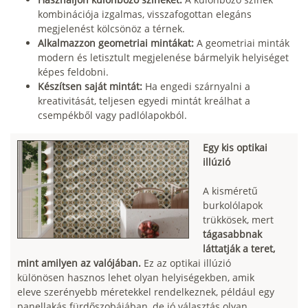
kombinációja izgalmas, visszafogottan elegáns
megjelenést kölcsönöz a térnek.
Alkalmazzon geometriai mintákat:
A geometriai minták
modern és letisztult megjelenése bármelyik helyiséget
képes feldobni.
Készítsen saját mintát:
Ha engedi szárnyalni a
kreativitását, teljesen egyedi mintát kreálhat a
csempékből vagy padlólapokból.
Egy kis optikai
illúzió
A kisméretű
burkolólapok
trükkösek, mert
tágasabbnak
láttatják a teret,
mint amilyen az valójában.
Ez az optikai illúzió
különösen hasznos lehet olyan helyiségekben, amik
eleve szerényebb méretekkel rendelkeznek, például egy
panellakás fürdőszobájában, de jó választás olyan