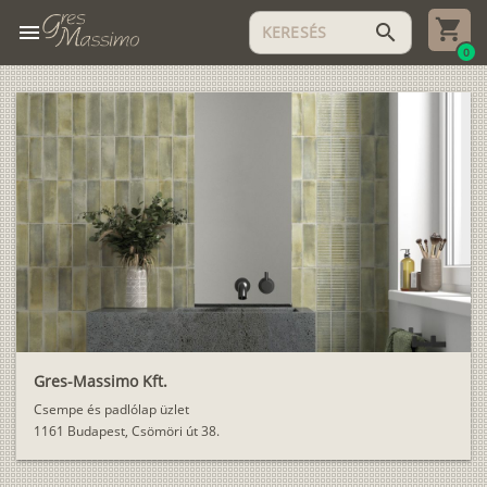
menu
search
0
Gres-Massimo Kft.
Csempe és padlólap üzlet
1161 Budapest, Csömöri út 38.