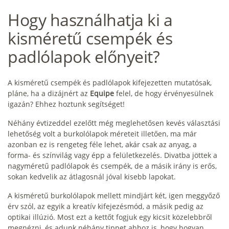
Hogy használhatja ki a
kisméretű csempék és
padlólapok előnyeit?
A kisméretű csempék és padlólapok kifejezetten mutatósak,
pláne, ha a dizájnért az
Equipe
felel, de hogy érvényesülnek
igazán? Ehhez hoztunk segítséget!
Néhány évtizeddel ezelőtt még meglehetősen kevés választási
lehetőség volt a burkolólapok méreteit illetően, ma már
azonban ez is rengeteg féle lehet, akár csak az anyag, a
forma- és színvilág vagy épp a felületkezelés. Divatba jöttek a
nagyméretű padlólapok és csempék, de a másik irány is erős,
sokan kedvelik az átlagosnál jóval kisebb lapokat.
A kisméretű burkolólapok mellett mindjárt két, igen meggyőző
érv szól, az egyik a kreatív kifejezésmód, a másik pedig az
optikai illúzió. Most ezt a kettőt fogjuk egy kicsit közelebbről
megnézni, és adunk néhány tippet ahhoz is, hogy hogyan