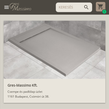
menu
search
0
Gres-Massimo Kft.
Csempe és padlólap üzlet
1161 Budapest, Csömöri út 38.