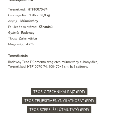
Termékjellemzők
Termékkód:
HTF10070-74
Csomagolás:
1 db
-
38,9 kg
Anyag:
Műmárvány
Felület és mintázat:
Kőhatású
Gyártó:
Radaway
Típus:
Zuhanytálca
Magasság:
4 cm
Termékleírás
Radaway Teos F Cemento szögletes műmárvány zuhanytálca,
Termék kód: HTF10070-74, 100×70×4 cm, hs1 szifonnal
TEOS C TECHNIKAI RAJZ (PDF)
TEOS TELJESÍTMÉNYNYILATKOZAT (PDF)
TEOS SZERELÉSI ÚTMUTATÓ (PDF)