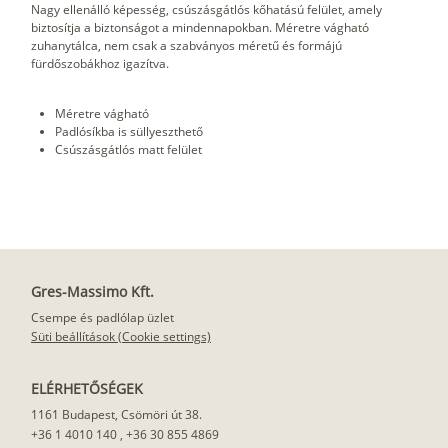
Nagy ellenálló képesség, csúszásgátlós kőhatású felület, amely
biztosítja a biztonságot a mindennapokban. Méretre vágható
zuhanytálca, nem csak a szabványos méretű és formájú
fürdőszobákhoz igazítva.
Méretre vágható
Padlósíkba is süllyeszthető
Csúszásgátlós matt felület
Gres-Massimo Kft.
Csempe és padlólap üzlet
Süti beállítások (Cookie settings)
ELÉRHETŐSÉGEK
1161 Budapest, Csömöri út 38.
+36 1 4010 140
,
+36 30 855 4869