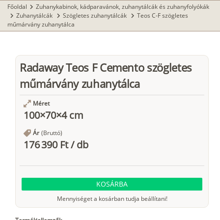
Főoldal
Zuhanykabinok, kádparavánok, zuhanytálcák és zuhanyfolyókák
chevron_right
Zuhanytálcák
Szögletes zuhanytálcák
Teos C-F szögletes
chevron_right
chevron_right
chevron_right
műmárvány zuhanytálca
Radaway Teos F Cemento szögletes
műmárvány zuhanytálca
Méret
100×70×4 cm
Ár
(Bruttó)
176 390 Ft
/
db
KOSÁRBA
Mennyiséget a kosárban tudja beállítani!