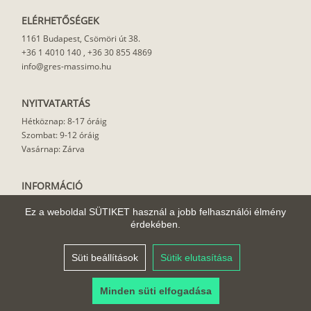
ELÉRHETŐSÉGEK
1161 Budapest, Csömöri út 38.
+36 1 4010 140
,
+36 30 855 4869
info@gres-massimo.hu
NYITVATARTÁS
Hétköznap: 8-17 óráig
Szombat: 9-12 óráig
Vasárnap: Zárva
INFORMÁCIÓ
Vásárlási feltételek
Ez a weboldal SÜTIKET használ a jobb felhasználói élmény
Felhasználási javaslat
érdekében.
Házhoz szállítás
Rólunk
Süti beállítások
Sütik elutasítása
Cikkek
Minden süti elfogadása