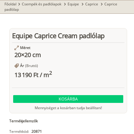
Főoldal
Csempék és padlólapok
Equipe
Caprice
Caprice
chevron_right
chevron_right
chevron_right
chevron_right
padlólap
Equipe Caprice Cream padlólap
Méret
20×20 cm
Ár
(Bruttó)
2
13 190 Ft
/
m
KOSÁRBA
Mennyiséget a kosárban tudja beállítani!
Termékjellemzők
Termékkód:
20871