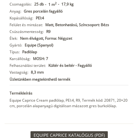
2
Csomagolás:
25 db
-
17,9 kg
-
1 m
Anyag:
Gres porcelán fagyálló
Kopásállóság:
PEI:4
Felület és mintázat:
Matt, Betonhatású, Színcsoport: Bézs
Csúszásmentesség:
R9
Élek:
Nem élvágott, Forma: Négyzet
Gyártó:
Equipe (Spanyol)
Típus:
Padlólap
Karcállóság:
MOSH: 7
Felhasználási terület:
Kültér és beltér - Fagyálló
Vastagság:
8,3 mm
Üzletünkben megtekinthető termék
Termékleírás
Equipe Caprice Cream padlólap, PEI:4, R9, Termék kód: 20871, 20×20
cm, porcelán alapanyagú digitálisan mázazott gres burkolólap.
EQUIPE CAPRICE KATALÓGUS (PDF)