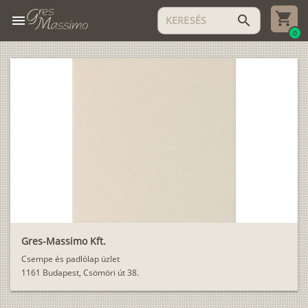
menu
search
0
Gres-Massimo Kft.
Csempe és padlólap üzlet
1161 Budapest, Csömöri út 38.