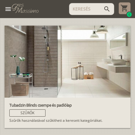
menu
search
0
Tubadzin Blinds csempe és padlólap
SZŰRŐK
Szűrők használatával szűkítheti a keresett kategóriákat.