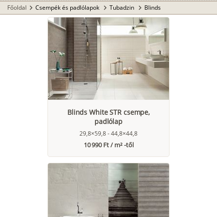
Főoldal
Csempék és padlólapok
Tubadzin
Blinds
chevron_right
chevron_right
chevron_right
Blinds White STR csempe,
padlólap
29,8×59,8 - 44,8×44,8
10 990 Ft / m² -től