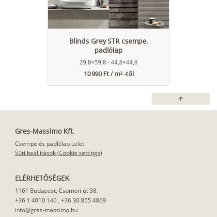
Blinds Grey STR csempe,
padlólap
29,8×59,8 - 44,8×44,8
10 990 Ft / m² -től
arrow_upward
Gres-Massimo Kft.
Csempe és padlólap üzlet
Süti beállítások (Cookie settings)
ELÉRHETŐSÉGEK
1161 Budapest, Csömöri út 38.
+36 1 4010 140
,
+36 30 855 4869
info@gres-massimo.hu