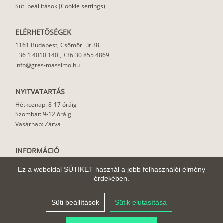
Süti beállítások (Cookie settings)
ELÉRHETŐSÉGEK
1161 Budapest, Csömöri út 38.
+36 1 4010 140
,
+36 30 855 4869
info@gres-massimo.hu
NYITVATARTÁS
Hétköznap: 8-17 óráig
Szombat: 9-12 óráig
Vasárnap: Zárva
INFORMÁCIÓ
Vásárlási feltételek
Ez a weboldal SÜTIKET használ a jobb felhasználói élmény
Felhasználási javaslat
érdekében.
Házhoz szállítás
Rólunk
Süti beállítások
Sütik elutasítása
Cikkek