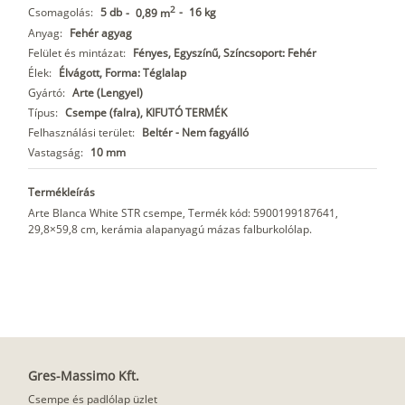
2
Csomagolás:
5 db
-
16 kg
-
0,89 m
Anyag:
Fehér agyag
Felület és mintázat:
Fényes, Egyszínű, Színcsoport: Fehér
Élek:
Élvágott, Forma: Téglalap
Gyártó:
Arte (Lengyel)
Típus:
Csempe (falra), KIFUTÓ TERMÉK
Felhasználási terület:
Beltér - Nem fagyálló
Vastagság:
10 mm
Termékleírás
Arte Blanca White STR csempe, Termék kód: 5900199187641,
29,8×59,8 cm, kerámia alapanyagú mázas falburkolólap.
Gres-Massimo Kft.
Csempe és padlólap üzlet