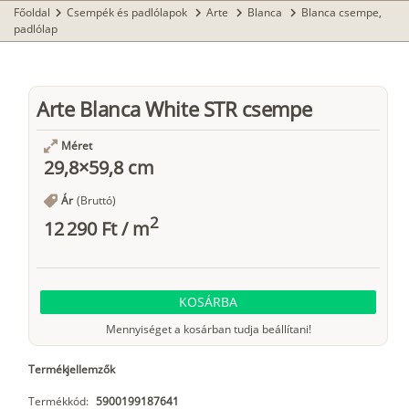
Főoldal
Csempék és padlólapok
Arte
Blanca
Blanca csempe,
chevron_right
chevron_right
chevron_right
chevron_right
padlólap
Arte Blanca White STR csempe
Méret
29,8×59,8 cm
Ár
(Bruttó)
2
12 290 Ft
/
m
KOSÁRBA
Mennyiséget a kosárban tudja beállítani!
Termékjellemzők
Termékkód:
5900199187641