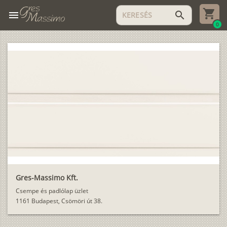
menu
search
0
Gres-Massimo Kft.
Csempe és padlólap üzlet
1161 Budapest, Csömöri út 38.