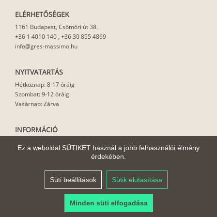
ELÉRHETŐSÉGEK
1161 Budapest, Csömöri út 38.
+36 1 4010 140
,
+36 30 855 4869
info@gres-massimo.hu
NYITVATARTÁS
Hétköznap: 8-17 óráig
Szombat: 9-12 óráig
Vasárnap: Zárva
INFORMÁCIÓ
Vásárlási feltételek
Ez a weboldal SÜTIKET használ a jobb felhasználói élmény
Felhasználási javaslat
érdekében.
Házhoz szállítás
Rólunk
Süti beállítások
Sütik elutasítása
Cikkek
Minden süti elfogadása