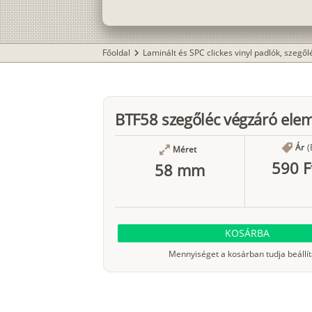
Főoldal
Laminált és SPC clickes vinyl padlók, szegő
chevron_right
BTF58 szegőléc végzáró ele
Ár
(
Méret
590 F
58 mm
KOSÁRBA
Mennyiséget a kosárban tudja beállít