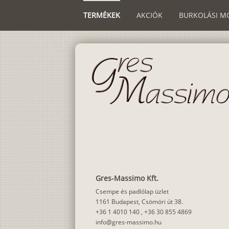
TERMÉKEK
AKCIÓK
BURKOLÁSI M
Gres-Massimo Kft.
Csempe és padlólap üzlet
1161 Budapest, Csömöri út 38.
+36 1 4010 140
,
+36 30 855 4869
info@gres-massimo.hu