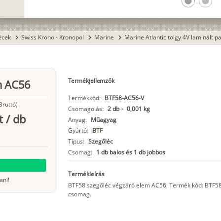
lens
lens
lécek
Swiss Krono - Kronopol
Marine
Marine Atlantic tölgy 4V laminált p
chevron_right
chevron_right
chevron_right
Termékjellemzők
m AC56
Termékkód:
BTF58-AC56-V
Bruttó)
Csomagolás:
2 db
-
0,001 kg
t
/
db
Anyag:
Műagyag
Gyártó:
BTF
Típus:
Szegőléc
Csomag:
1 db balos és 1 db jobbos
Termékleírás
ani!
BTF58 szegőléc végzáró elem AC56, Termék kód: BTF58-
csomag.